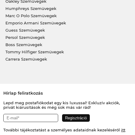
Oakley Szemüvegek
Humphreys Szemüvegek
Marc O Polo Szemüvegek
Emporio Armani Szemüvegek
Guess Szemüvegek
Persol Szemüvegek
Boss Szemüvegek
Tommy Hilfiger Szemüvegek
Carrera Szemüvegek
Hírlap feliratkozás
Lepd meg postafiókodat egy kis luxussal! Exkluzív akciók,
privát kiárusítások és még sok más vár rád!
További tájékoztatást a személyes adataidnak kezeléséről
itt