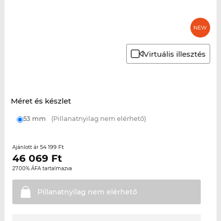
Virtuális illesztés
Méret és készlet
53 mm
(Pillanatnyilag nem elérhető)
54 199 Ft
Ajánlott ár
46 069
Ft
27.00% ÁFA tartalmazva
Pillanatnyilag nem
elérhető