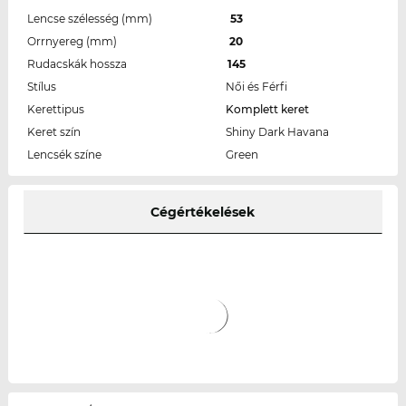
Lencse szélesség (mm)
53
Orrnyereg (mm)
20
Rudacskák hossza
145
Stílus
Női és Férfi
Kerettipus
Komplett keret
Keret szín
Shiny Dark Havana
Lencsék színe
Green
Cégértékelések