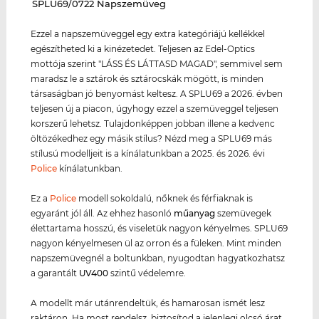
‌SPLU69/0722 Napszemüveg
Ezzel a napszemüveggel egy extra kategóriájú kellékkel
egészítheted ki a kinézetedet. Teljesen az Edel-Optics
mottója szerint "LÁSS ÉS LÁTTASD MAGAD", semmivel sem
maradsz le a sztárok és sztárocskák mögött, is minden
társaságban jó benyomást keltesz. A SPLU69 a 2026. évben
teljesen új a piacon, úgyhogy ezzel a szemüveggel teljesen
korszerű lehetsz. Tulajdonképpen jobban illene a kedvenc
öltözékedhez egy másik stílus? Nézd meg a SPLU69 más
stílusú modelljeit is a kínálatunkban a 2025. és 2026. évi
Police
kínálatunkban.
Ez a
Police
modell sokoldalú, nőknek és férfiaknak is
egyaránt jól áll. Az ehhez hasonló
műanyag
szemüvegek
élettartama hosszú, és viseletük nagyon kényelmes. SPLU69
nagyon kényelmesen ül az orron és a füleken. Mint minden
napszemüvegnél a boltunkban, nyugodtan hagyatkozhatsz
a garantált
UV400
szintű védelemre.
A modellt már utánrendeltük, és hamarosan ismét lesz
raktáron. Ha most rendelsz, biztosítod a jelenlegi olcsó árat,