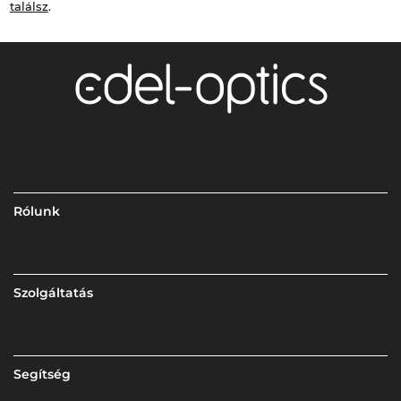
találsz
.
Rólunk
Szolgáltatás
Segítség