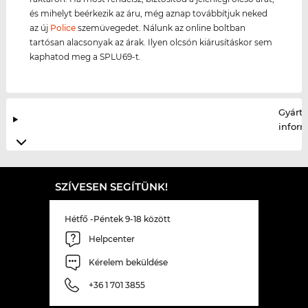
és mihelyt beérkezik az áru, még aznap továbbítjuk neked
az új
Police
szemüvegedet. Nálunk az online boltban
tartósan alacsonyak az árak. Ilyen olcsón kiárusításkor sem
kaphatod meg a SPLU69-t.
Gyártó
infor
SZÍVESEN SEGÍTÜNK!
Hétfő -Péntek 9-18 között
Helpcenter
Kérelem beküldése
+36 1 701 3855