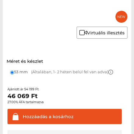
Virtuális illesztés
Méret és készlet
53 mm
(Általában, 1- 2 héten belül fel van adva)
54 199 Ft
Ajánlott ár
46 069
Ft
27.00% ÁFA tartalmazva
Hozzáadás a
kosárhoz