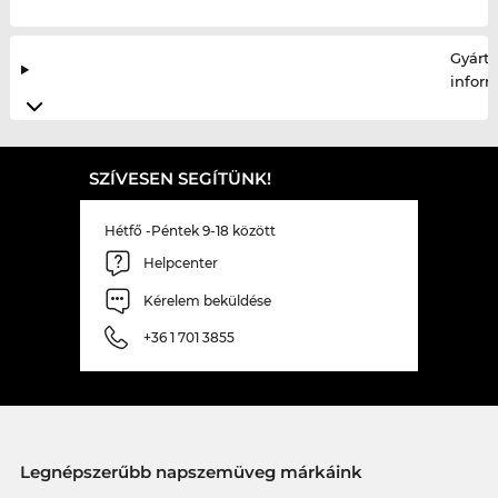
Gyártó
infor
SZÍVESEN SEGÍTÜNK!
Hétfő -Péntek 9-18 között
Helpcenter
Kérelem beküldése
+36 1 701 3855
Legnépszerűbb napszemüveg márkáink