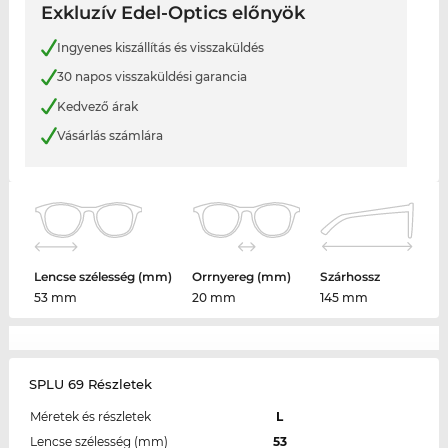
Exkluzív Edel-Optics előnyök
Ingyenes kiszállítás és visszaküldés
30 napos visszaküldési garancia
Kedvező árak
Vásárlás számlára
Lencse szélesség (mm)
Orrnyereg (mm)
Szárhossz
53 mm
20 mm
145 mm
SPLU 69 Részletek
Méretek és részletek
L
Lencse szélesség (mm)
53