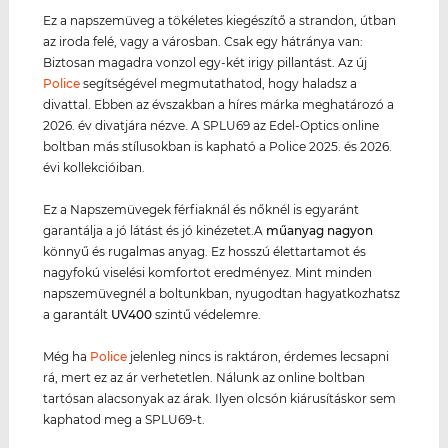
Ez a napszemüveg a tökéletes kiegészítő a strandon, útban
az iroda felé, vagy a városban. Csak egy hátránya van:
Biztosan magadra vonzol egy-két irigy pillantást. Az új
Police
segítségével megmutathatod, hogy haladsz a
divattal. Ebben az évszakban a híres márka meghatározó a
2026. év divatjára nézve. A SPLU69 az Edel-Optics online
boltban más stílusokban is kapható a Police 2025. és 2026.
évi kollekcióiban.
Ez a Napszemüvegek férfiaknál és nőknél is egyaránt
garantálja a jó látást és jó kinézetet.A
műanyag
nagyon
könnyű és rugalmas anyag. Ez hosszú élettartamot és
nagyfokú viselési komfortot eredményez. Mint minden
napszemüvegnél a boltunkban, nyugodtan hagyatkozhatsz
a garantált
UV400
szintű védelemre.
Még ha
Police
jelenleg nincs is raktáron, érdemes lecsapni
rá, mert ez az ár verhetetlen. Nálunk az online boltban
tartósan alacsonyak az árak. Ilyen olcsón kiárusításkor sem
kaphatod meg a SPLU69-t.