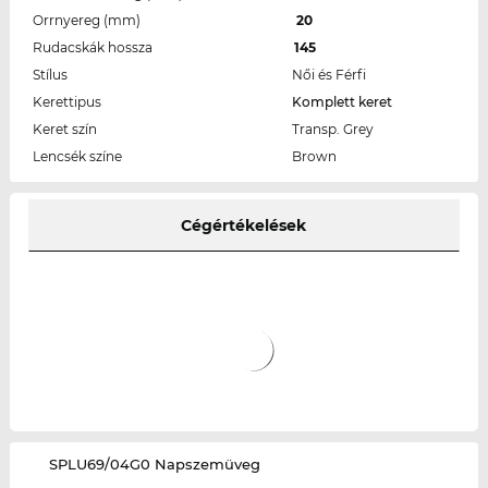
Orrnyereg (mm)
20
Rudacskák hossza
145
Stílus
Női és Férfi
Kerettipus
Komplett keret
Keret szín
Transp. Grey
Lencsék színe
Brown
Cégértékelések
‌SPLU69/04G0 Napszemüveg