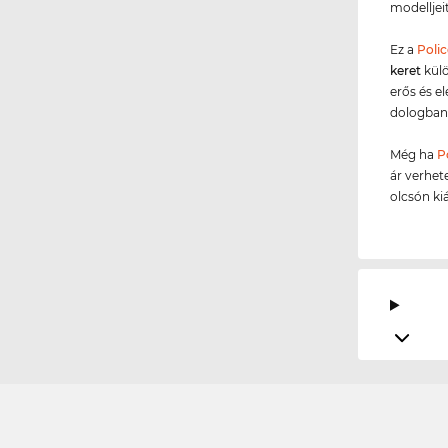
modelljei
Ez a
Polic
keret
külö
erős és e
dologban
Még ha
P
ár verhet
olcsón ki