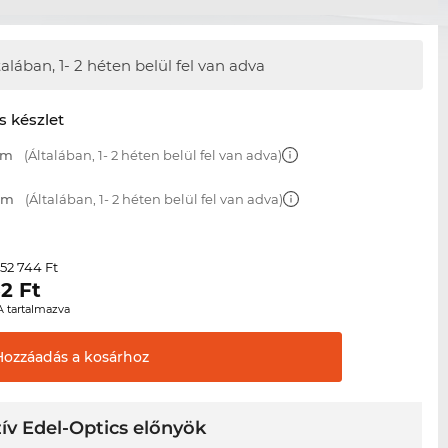
talában,
1- 2 héten belül fel van adva
s készlet
mm
(Általában, 1- 2 héten belül fel van adva)
 mm
(Általában, 1- 2 héten belül fel van adva)
52 744 Ft
r
32
Ft
A tartalmazva
Hozzáadás a
kosárhoz
ív Edel-Optics előnyök