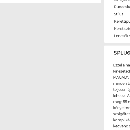
Rudacsk
Stílus
Kerettip
Keret szí
Lencsék 
‌SPLU
Ezzel a n
kinézeted
MAGAD", s
minden tá
teljesen 
lehetsz. 
meg: 55 
kényelmes
szolgálta
komplikác
kedvenc ö