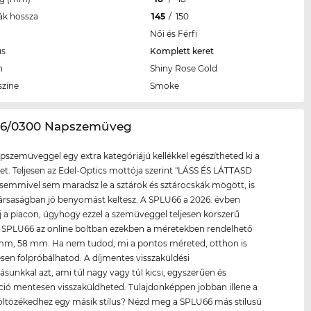
ák hossza
145
/
150
Női és Férfi
us
Komplett keret
n
Shiny Rose Gold
színe
Smoke
66/0300 Napszemüveg
apszemüveggel egy extra kategóriájú kellékkel egészítheted ki a
et. Teljesen az Edel-Optics mottója szerint "LÁSS ÉS LÁTTASD
emmivel sem maradsz le a sztárok és sztárocskák mögött, is
rsaságban jó benyomást keltesz. A SPLU66 a 2026. évben
új a piacon, úgyhogy ezzel a szemüveggel teljesen korszerű
A SPLU66 az online boltban ezekben a méretekben rendelhető
mm, 58 mm. Ha nem tudod, mi a pontos méreted, otthon is
en fölpróbálhatod. A díjmentes visszaküldési
tásunkkal azt, ami túl nagy vagy túl kicsi, egyszerűen és
ió mentesen visszaküldheted. Tulajdonképpen jobban illene a
ltözékedhez egy másik stílus? Nézd meg a SPLU66 más stílusú