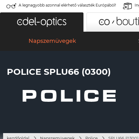
A legnagyobb azonnal elérhető választék Európából!
In
Napszemüvegek
POLICE SPLU66 (0300)
kezdőoldal
Napszemüvegek
Police
SPLU66 (0300)