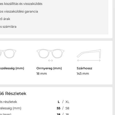
s kiszállítás és visszaküldés
os visszaküldési garancia
ő árak
ás számlára
 szélesség (mm)
Orrnyereg (mm)
Szárhossz
18 mm
145 mm
6 Részletek
s részletek
L
/
XL
zélesség (mm)
55
/
58
eg (mm)
18
/
18