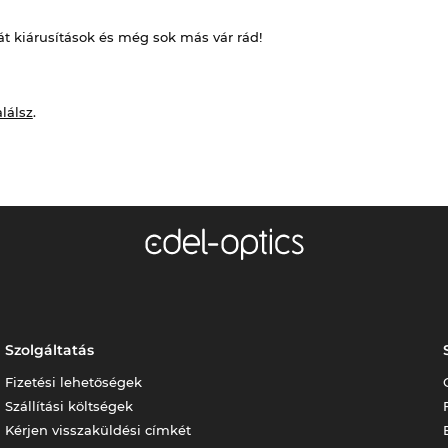
át kiárusítások és még sok más vár rád!
alálsz
.
Szolgáltatás
Fizetési lehetőségek
Szállítási költségek
Kérjen visszaküldési címkét