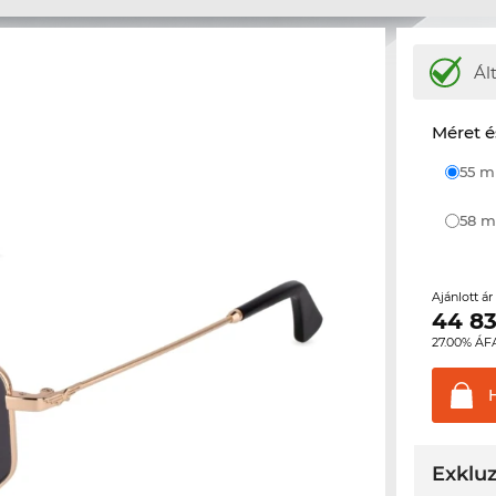
Ál
Méret é
55 
58
Ajánlott á
44 8
27.00% ÁF
Exkluz