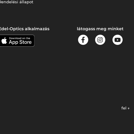
Rendelési állapot
Edel-Optics alkalmazás
látogass meg minket
fel