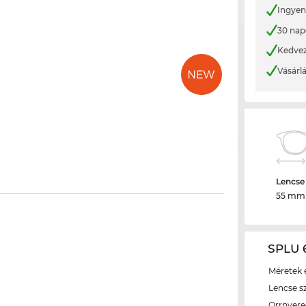
Ingyene
30 nap
Kedvez
Vásárl
Lencse
55 mm
SPLU 6
Méretek é
Lencse s
Orrnyer