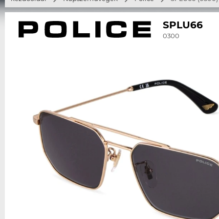
SPLU66
0300