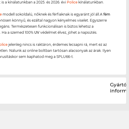
t is a kínálatunkban a 2025. és 2026. évi
Police
kínálatunkban.
e
modell sokoldalú, nőknek és férfiaknak is egyaránt jól áll.A
fém
nösen könnyű, és ezáltal nagyon kényelmes viselet. Egyszerre
legáns. Természetesen funkcionálisan is biztos lehetsz a
. Ha a szemed 100%
UV
védelmet élvez, jöhet a napsütés.
olice
jelenleg nincs is raktáron, érdemes lecsapni rá, mert ez az
etlen. Nálunk az online boltban tartósan alacsonyak az árak. Ilyen
árusításkor sem kaphatod meg a SPLU66-t.
Gyártói
inform