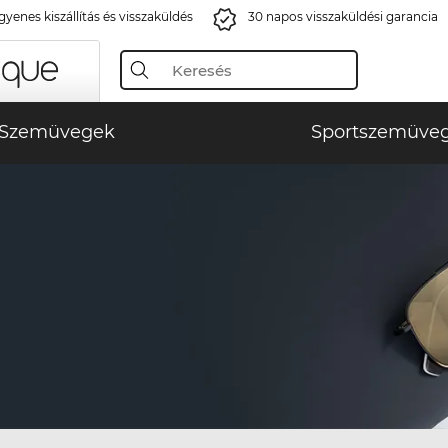
gyenes kiszállítás és visszaküldés
30 napos visszaküldési garancia
Szemüvegek
Sportszemüve