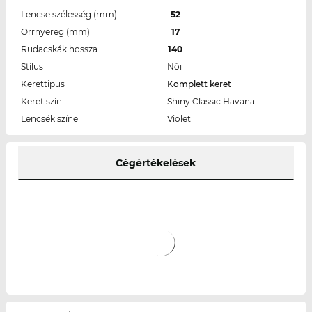
Lencse szélesség (mm)
52
Orrnyereg (mm)
17
Rudacskák hossza
140
Stílus
Női
Kerettipus
Komplett keret
Keret szín
Shiny Classic Havana
Lencsék színe
Violet
Cégértékelések