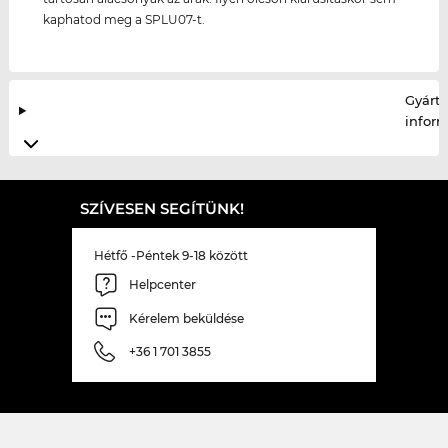
kaphatod meg a SPLU07-t.
Gyártó
infor
SZÍVESEN SEGÍTÜNK!
Hétfő -Péntek 9-18 között
Helpcenter
Kérelem beküldése
+36 1 701 3855