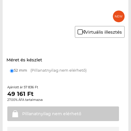
Virtuális illesztés
Méret és készlet
52 mm
(Pillanatnyilag nem elérhető)
57 836 Ft
Ajánlott ár
49 161
Ft
27.00% ÁFA tartalmazva
Pillanatnyilag nem
elérhető