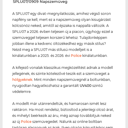
‌SPLU07/0909 Napszemüveg
A SPLU07 egy divat-megnyilatkozás, amihez végső soron
napfény se kell, mert ez a napszemüveg olyan kisugárzást
kölcsönöz neked, amitől az éjszaka is nappallá változik. A
SPLU07 a 2026. évben teljesen új a piacon, úgyhogy ezzel a
szemüveggel teljesen korszerű lehetsz. Tulajdonképpen
jobban illene a kedvenc öltözékedhez egy másik stílus?
Nézd meg a SPLU07 más stílusú modelljeit is a
kínálatunkban a 2025. és 2026. évi
Police
kínálatunkban.
A kifejező vonalak klasszikus megközelítést adnak a modell
jellegének, és szinte kötelezővé teszik ezt a szemüveget a
hölgyeknek
. Mint minden napszemüvegnél a boltunkban,
nyugodtan hagyatkozhatsz a garantált
UV400
szintű
védelemre.
A modellt már utánrendeltük, és hamarosan ismét lesz
raktáron. Ha most rendelsz, biztosítod a jelenlegi olcsó árat,
és mihelyt beérkezik az áru, még aznap továbbítjuk neked
az új
Police
szemüvegedet. Nálunk az online boltban
tartósan alacsonyak az árak. Ilyen olcsón kiárusításkor sem