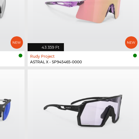
43 359 Ft
Rudy Project
ASTRAL X - SP945465-0000