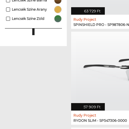
Lencsék Színe Barna
Lencsék Színe Arany
63 729 Ft
Lencsék Színe Zöld
Rudy Project
SPINSHIELD PRO - SP987806-
57 909 Ft
Rudy Project
RYDON SLIM - SP547306-0000