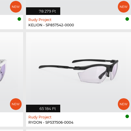
78 279 Ft
Rudy Project
KELION - SP857542-0000
65 184 Ft
Rudy Project
RYDON - SP537506-0004