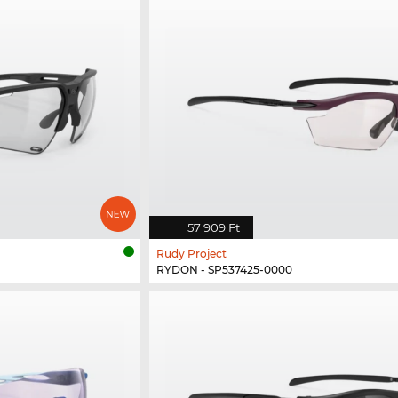
57 909 Ft
Rudy Project
RYDON - SP537425-0000