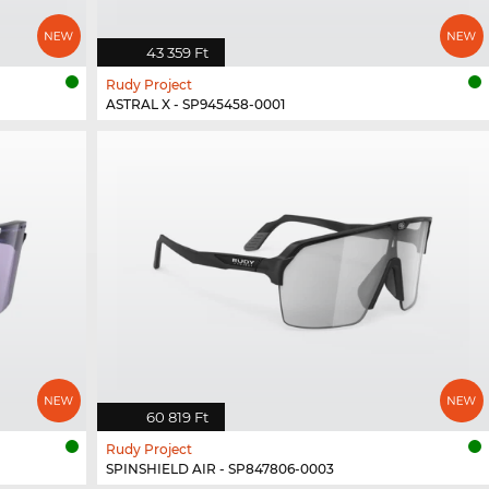
43 359 Ft
Rudy Project
ASTRAL X - SP945458-0001
60 819 Ft
Rudy Project
SPINSHIELD AIR - SP847806-0003