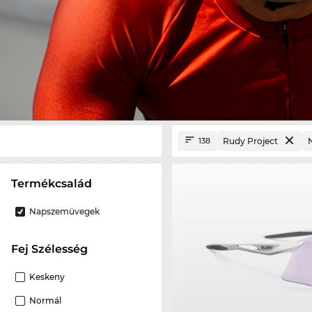
Rudy Project
138
termékcsalád
Napszemüvegek
Fej Szélesség
Keskeny
Normál