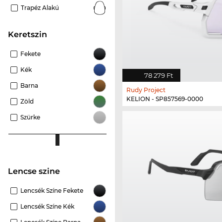
Trapéz Alakú
keretszin
Fekete
Kék
78 279 Ft
Barna
Rudy Project
KELION - SP857569-0000
Zöld
Szürke
Lencse szine
Lencsék Színe Fekete
Lencsék Színe Kék