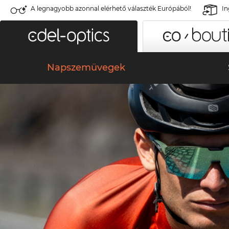
A legnagyobb azonnal elérhető választék Európából!
In
Napszemüvegek