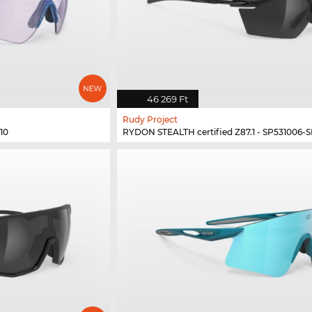
46 269 Ft
Rudy Project
10
RYDON STEALTH certified Z87.1 - SP531006-