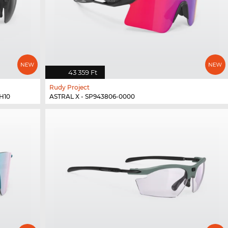
43 359 Ft
Rudy Project
SH10
ASTRAL X - SP943806-0000