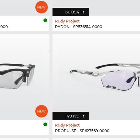
68 094 Ft
Rudy Project
N000
RYDON - SP536514-0000
49 179 Ft
Rudy Project
PROPULSE - SP627569-0000