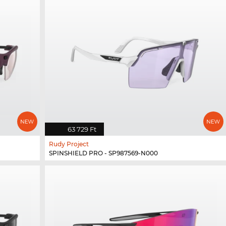
63 729 Ft
Rudy Project
SPINSHIELD PRO - SP987569-N000