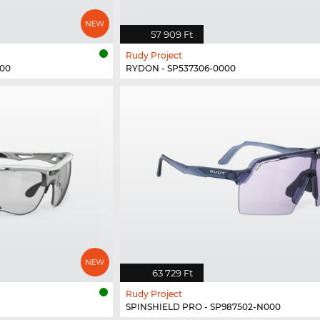
57 909 Ft
Rudy Project
000
RYDON - SP537306-0000
63 729 Ft
Rudy Project
SPINSHIELD PRO - SP987502-N000