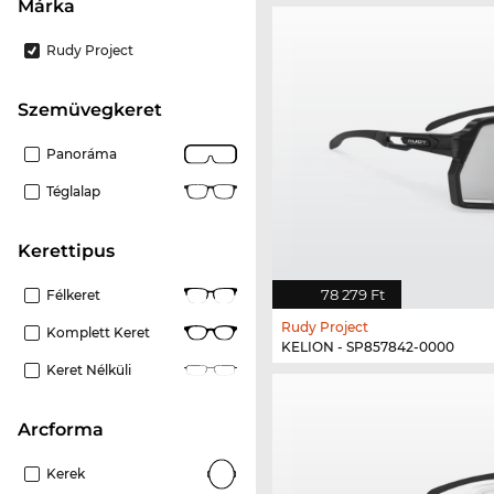
Márka
Rudy Project
szemüvegkeret
Panoráma
Téglalap
kerettipus
78 279 Ft
Félkeret
Rudy Project
Komplett Keret
KELION - SP857842-0000
Keret Nélküli
Arcforma
Kerek