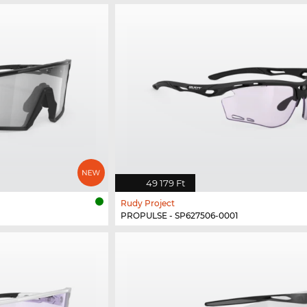
49 179 Ft
Rudy Project
PROPULSE - SP627506-0001