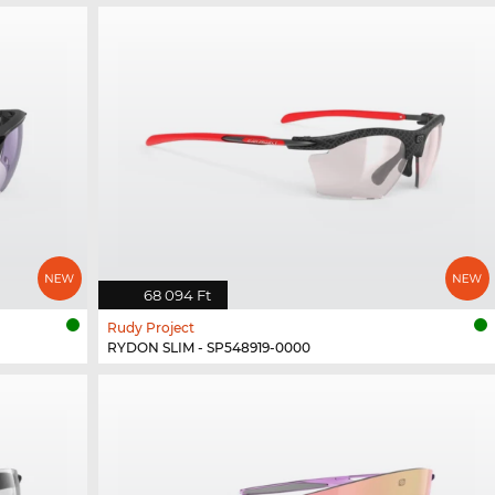
68 094 Ft
Rudy Project
RYDON SLIM - SP548919-0000