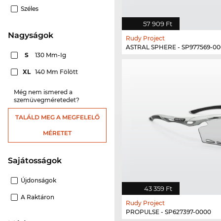
Széles
57 909 Ft
nagyságok
Rudy Project
ASTRAL SPHERE - SP977569-0
S
130 Mm-Ig
XL
140 Mm Fölött
Még nem ismered a
szemüvegméretedet?
TALÁLD MEG A MEGFELELŐ
MÉRETET
Sajátosságok
Újdonságok
43 359 Ft
A Raktáron
Rudy Project
PROPULSE - SP627397-0000