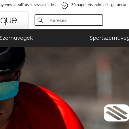
gyenes kiszállítás és visszaküldés
30 napos visszaküldési garancia
Szemüvegek
Sportszemüve