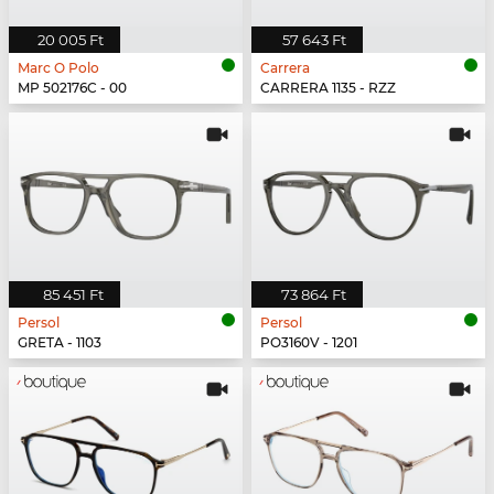
20 005 Ft
57 643 Ft
Marc O Polo
Carrera
MP 502176C - 00
CARRERA 1135 - RZZ
85 451 Ft
73 864 Ft
Persol
Persol
GRETA - 1103
PO3160V - 1201