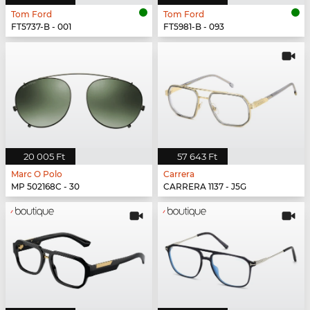
Tom Ford
Tom Ford
FT5737-B - 001
FT5981-B - 093
20 005 Ft
57 643 Ft
Marc O Polo
Carrera
MP 502168C - 30
CARRERA 1137 - J5G