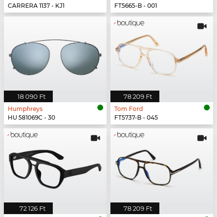
CARRERA 1137 - KJ1
FT5665-B - 001
18 090 Ft
78 209 Ft
Humphreys
Tom Ford
HU 581069C - 30
FT5737-B - 045
72 126 Ft
78 209 Ft