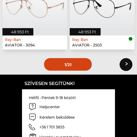
48 953 Ft
48 953 Ft
Ray-Ban
Ray-Ban
AVIATOR - 3094
AVIATOR - 2503
›
1
/21
SZÍVESEN SEGÍTÜNK!
Hétfő -Péntek 9-18 között
Helpcenter
Kérelem beküldése
+36 1 701 3855