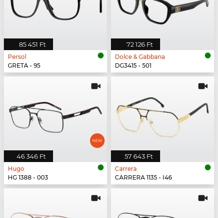
85 451 Ft
72 126 Ft
Persol
Dolce & Gabbana
GRETA - 95
DG3415 - 501
46 346 Ft
57 643 Ft
Hugo
Carrera
HG 1388 - 003
CARRERA 1135 - I46