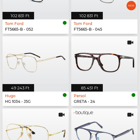
102 831 Ft
102 831 Ft
Tom Ford
Tom Ford
FT5665-B - 052
FT5665-B - 045
49 243 Ft
85 451 Ft
Hugo
Persol
HG 1034 - J5G
GRETA - 24