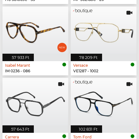
57 933 Ft
78 209 Ft
Isabel Marant
Versace
IM 0236 - 086
VE1287 - 1002
57 643 Ft
102 831 Ft
Carrera
Tom Ford