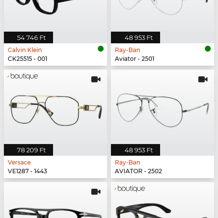
54 746 Ft
48 953 Ft
Calvin Klein
Ray-Ban
CK25515 - 001
Aviator - 2501
78 209 Ft
48 953 Ft
Versace
Ray-Ban
VE1287 - 1443
AVIATOR - 2502