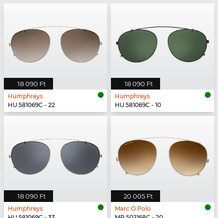
18 090 Ft
18 090 Ft
Humphreys
Humphreys
HU 581069C - 22
HU 581069C - 10
18 090 Ft
20 005 Ft
Humphreys
Marc O Polo
HU 581069C - 33
MP 502168C - 20