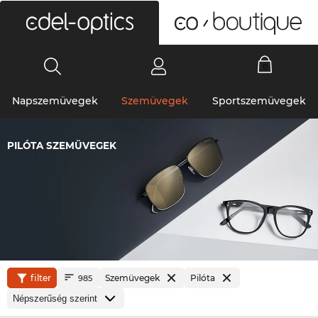
0
Napszemüvegek
Szemüvegek
Sportszemüvegek
PILÓTA SZEMÜVEGEK
filter
Szemüvegek
Pilóta
985