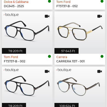
Dolce & Gabbana
Tom Ford
DG3415 - 2525
FT5737-B - 052
78 209 Ft
57 643 Ft
Tom Ford
Carrera
FT5737-B - 002
CARRERA 1137 - 001
78 209 Ft
108 624 Ft