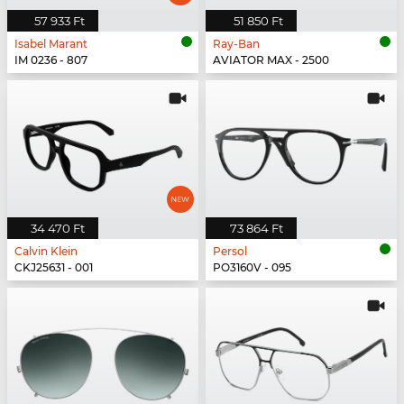
57 933 Ft
51 850 Ft
Isabel Marant
Ray-Ban
IM 0236 - 807
AVIATOR MAX - 2500
34 470 Ft
73 864 Ft
Calvin Klein
Persol
CKJ25631 - 001
PO3160V - 095