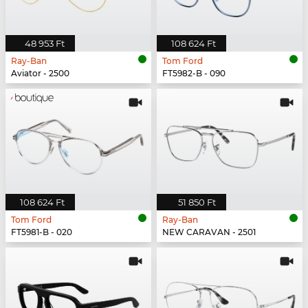
48 953 Ft
108 624 Ft
Ray-Ban
Tom Ford
Aviator - 2500
FT5982-B - 090
108 624 Ft
51 850 Ft
Tom Ford
Ray-Ban
FT5981-B - 020
NEW CARAVAN - 2501