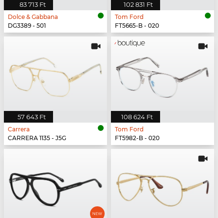
83 713 Ft
102 831 Ft
Dolce & Gabbana
Tom Ford
DG3389 - 501
FT5665-B - 020
57 643 Ft
108 624 Ft
Carrera
Tom Ford
CARRERA 1135 - J5G
FT5982-B - 020