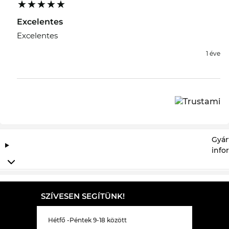
Excelentes
Excelentes
1 éve
Gyár
info
SZÍVESEN SEGÍTÜNK!
Hétfő -Péntek 9-18 között