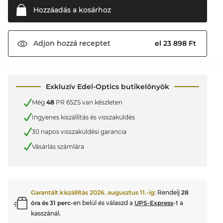
Hozzáadás a
kosárhoz
el 23 898 Ft
Adjon hozzá
receptet
Exkluzív Edel-Optics butikelőnyök
Még
48
PR 65ZS van készleten
Ingyenes kiszállítás és visszaküldés
30 napos visszaküldési garancia
Vásárlás számlára
Garantált kiszállítás
2026. augusztus 11.
-ig:
Rendelj
28
óra és 31 perc
-en belül és válaszd a
UPS-Express
-t a
kasszánál.