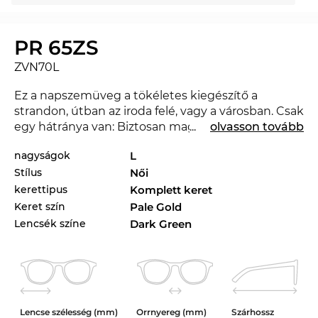
PR 65ZS
ZVN70L
Ez a napszemüveg a tökéletes kiegészítő a
strandon, útban az iroda felé, vagy a városban. Csak
egy hátránya van: Biztosan magadra vonzol egy-
...
olvasson tovább
két irigy pillantást. A PR 65ZS a 2024. évben
nagyságok
L
teljesen új a piacon, úgyhogy ezzel a szemüveggel
Stílus
Női
teljesen korszerű lehetsz. A PR 65ZS az Edel-Optics
online boltban más stílusokban is kapható a
Prada
kerettipus
Komplett keret
2023. és 2024. évi kollekcióiban.
Keret szín
Pale Gold
Lencsék színe
Dark Green
A kifejező vonalak klasszikus megközelítést adnak
a modell jellegének, és szinte kötelezővé teszik ezt
a szemüveget a
hölgyeknek
. Mint minden
napszemüvegnél a boltunkban, nyugodtan
hagyatkozhatsz a garantált
UV400
szintű
Lencse szélesség (mm)
Orrnyereg (mm)
Szárhossz
védelemre.