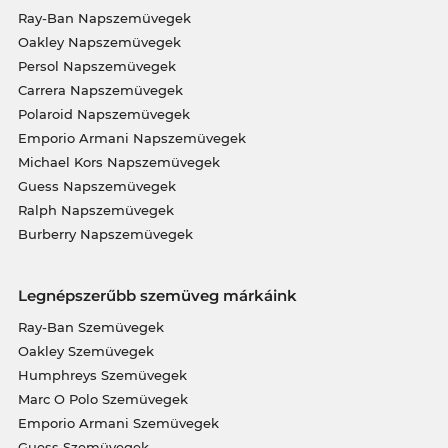
Ray-Ban Napszemüvegek
Oakley Napszemüvegek
Persol Napszemüvegek
Carrera Napszemüvegek
Polaroid Napszemüvegek
Emporio Armani Napszemüvegek
Michael Kors Napszemüvegek
Guess Napszemüvegek
Ralph Napszemüvegek
Burberry Napszemüvegek
Legnépszerűbb szemüveg márkáink
Ray-Ban Szemüvegek
Oakley Szemüvegek
Humphreys Szemüvegek
Marc O Polo Szemüvegek
Emporio Armani Szemüvegek
Guess Szemüvegek