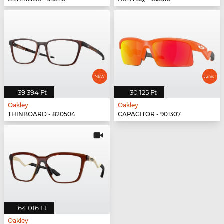
39 394 Ft
30 125 Ft
Oakley
Oakley
THINBOARD - 820504
CAPACITOR - 901307
64 016 Ft
Oakley