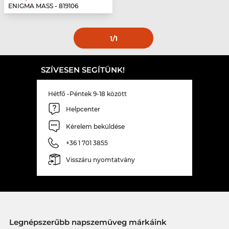
ENIGMA MASS - 819106
1
/1
SZÍVESEN SEGÍTÜNK!
Hétfő -Péntek 9-18 között
Helpcenter
Kérelem beküldése
+36 1 701 3855
Visszáru nyomtatvány
Legnépszerűbb napszemüveg márkáink