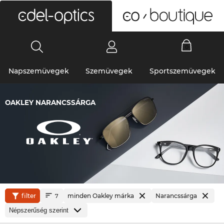
0
Napszemüvegek
Szemüvegek
Sportszemüvegek
OAKLEY NARANCSSÁRGA
filter
minden Oakley márka
Narancssárga
7