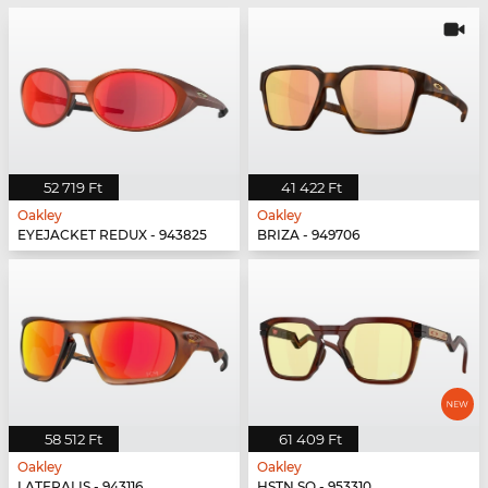
52 719 Ft
41 422 Ft
Oakley
Oakley
EYEJACKET REDUX - 943825
BRIZA - 949706
58 512 Ft
61 409 Ft
Oakley
Oakley
LATERALIS - 943116
HSTN SQ - 953310