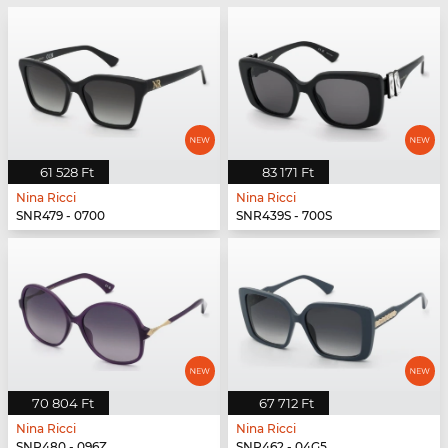
61 528 Ft
83 171 Ft
Nina Ricci
Nina Ricci
SNR479 - 0700
SNR439S - 700S
70 804 Ft
67 712 Ft
Nina Ricci
Nina Ricci
SNR480 - 096Z
SNR462 - 04G5