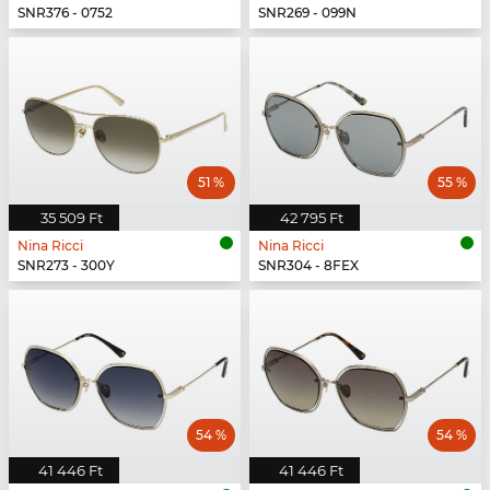
SNR376 - 0752
SNR269 - 099N
51 %
55 %
35 509 Ft
42 795 Ft
Nina Ricci
Nina Ricci
SNR273 - 300Y
SNR304 - 8FEX
54 %
54 %
41 446 Ft
41 446 Ft