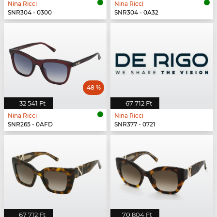
Nina Ricci
Nina Ricci
SNR304 - 0300
SNR304 - 0A32
48 %
32 541 Ft
67 712 Ft
Nina Ricci
Nina Ricci
SNR265 - 0AFD
SNR377 - 0721
67 712 Ft
70 804 Ft