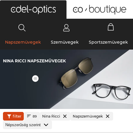
0
Napszemüvegek
Szemüvegek
Sportszemüvegek
NINA RICCI NAPSZEMÜVEGEK
filter
Nina Ricci
Napszemüvegek
89