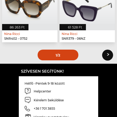
86 263 Ft
61 528 Ft
Nina Ricci
Nina Ricci
SNR402 - 0752
SNR379 - 06NZ
›
1
/2
SZÍVESEN SEGÍTÜNK!
Hétfő -Péntek 9-18 között
Helpcenter
Kérelem beküldése
+36 1 701 3855