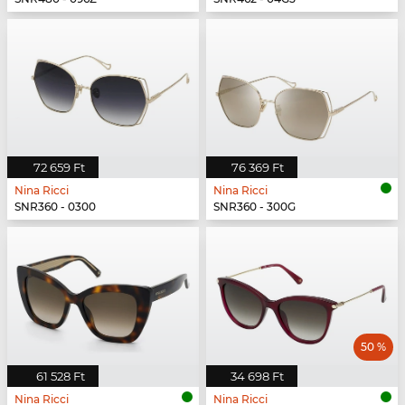
72 659 Ft
76 369 Ft
Nina Ricci
Nina Ricci
SNR360 - 0300
SNR360 - 300G
50 %
61 528 Ft
34 698 Ft
Nina Ricci
Nina Ricci