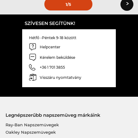
›
1
/5
SZÍVESEN SEGÍTÜNK!
Hétfő -Péntek 9-18 között
Helpcenter
Kérelem beküldése
+36 1 701 3855
Visszáru nyomtatvány
Legnépszerűbb napszemüveg márkáink
Ray-Ban Napszemüvegek
Oakley Napszemüvegek