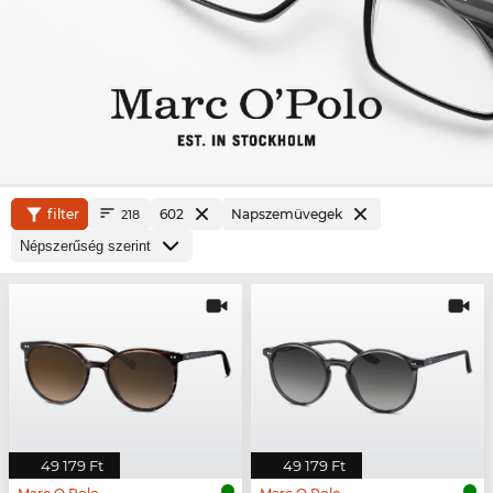
filter
602
Napszemüvegek
218
49 179 Ft
49 179 Ft