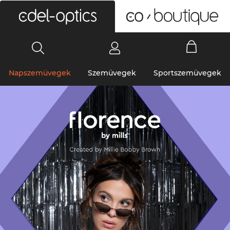
0
Napszemüvegek
Szemüvegek
Sportszemüvegek