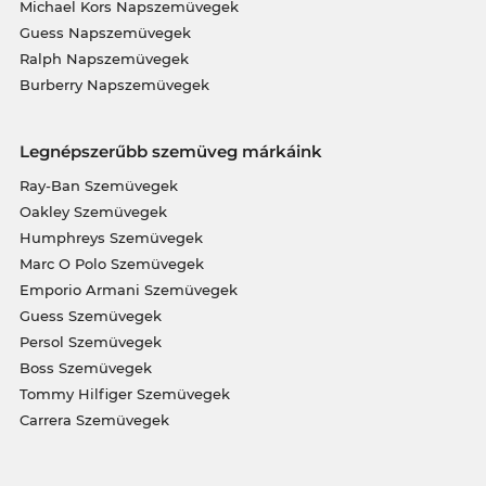
Michael Kors Napszemüvegek
Guess Napszemüvegek
Ralph Napszemüvegek
Burberry Napszemüvegek
Legnépszerűbb szemüveg márkáink
Ray-Ban Szemüvegek
Oakley Szemüvegek
Humphreys Szemüvegek
Marc O Polo Szemüvegek
Emporio Armani Szemüvegek
Guess Szemüvegek
Persol Szemüvegek
Boss Szemüvegek
Tommy Hilfiger Szemüvegek
Carrera Szemüvegek