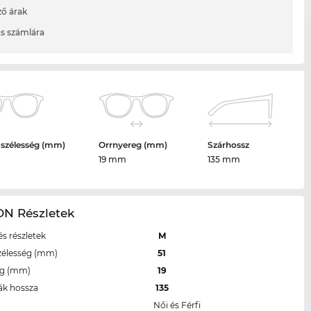
ő árak
ás számlára
 szélesség (mm)
Orrnyereg (mm)
Szárhossz
19 mm
135 mm
N Részletek
s részletek
M
zélesség (mm)
51
eg (mm)
19
ák hossza
135
Női és Férfi