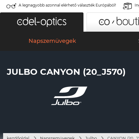
A legnagyobb azonnal elérhető választék Európából!
In
Napszemüvegek
JULBO CANYON (20_J570)
kezdőoldal
Napszemüvegek
Julbo
CANYON (20_J