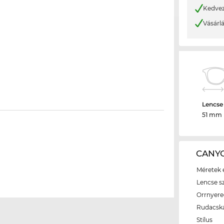
Kedvez
Vásárl
Lencse
51 mm
CANYO
Méretek é
Lencse s
Orrnyer
Rudacsk
Stílus