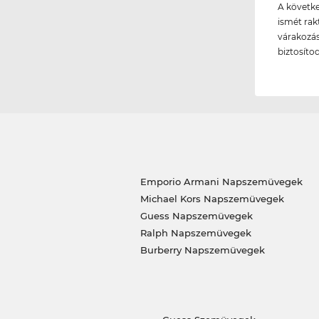
A követke
ismét rakt
várakozási
biztosíto
Emporio Armani Napszemüvegek
Michael Kors Napszemüvegek
Guess Napszemüvegek
Ralph Napszemüvegek
Burberry Napszemüvegek