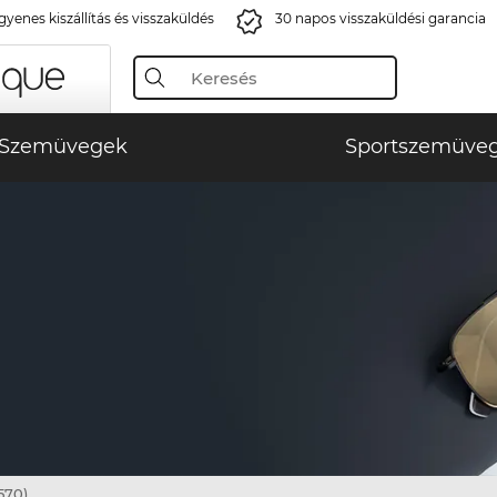
gyenes kiszállítás és visszaküldés
30 napos visszaküldési garancia
Szemüvegek
Sportszemüve
570)