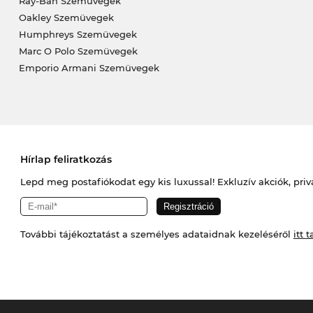
Ray-Ban Szemüvegek
Oakley Szemüvegek
Humphreys Szemüvegek
Marc O Polo Szemüvegek
Emporio Armani Szemüvegek
Hírlap feliratkozás
Lepd meg postafiókodat egy kis luxussal! Exkluzív akciók, priv
További tájékoztatást a személyes adataidnak kezeléséről
itt t