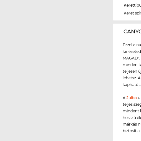
Kerettip
Keret szí
‌CANY
Ezzel a n
kinézeted
MAGAD", s
minden t
teljesen 
lehetsz. 
kapható 
A
Julbo
un
teljes sze
mindent 
hosszú él
márkás n
biztosít 