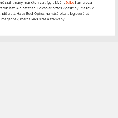
ző szállítmány már úton van, így a kívánt
Julbo
hamarosan
áron lesz. A hihetetlenül olcsó ár biztos vigaszt nyújt a rövid
 idő alatt. Ha az Edel-Optics-nál vásárolsz, a legjobb árat
d magadnak, mert a kiárusítás a szabvány.