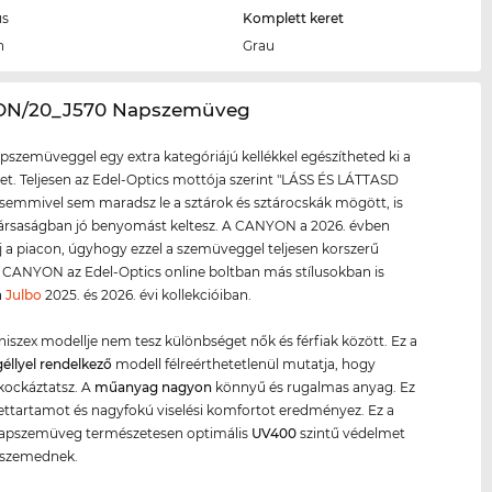
us
Komplett keret
n
Grau
ON/20_J570 Napszemüveg
apszemüveggel egy extra kategóriájú kellékkel egészítheted ki a
et. Teljesen az Edel-Optics mottója szerint "LÁSS ÉS LÁTTASD
emmivel sem maradsz le a sztárok és sztárocskák mögött, is
ársaságban jó benyomást keltesz. A CANYON a 2026. évben
új a piacon, úgyhogy ezzel a szemüveggel teljesen korszerű
A CANYON az Edel-Optics online boltban más stílusokban is
a
Julbo
2025. és 2026. évi kollekcióiban.
iszex modellje nem tesz különbséget nők és férfiak között. Ez a
géllyel rendelkező
modell félreérthetetlenül mutatja, hogy
kockáztatsz. A
műanyag
nagyon
könnyű és rugalmas anyag. Ez
ettartamot és nagyfokú viselési komfortot eredményez. Ez a
apszemüveg természetesen optimális
UV400
szintű védelmet
a szemednek.