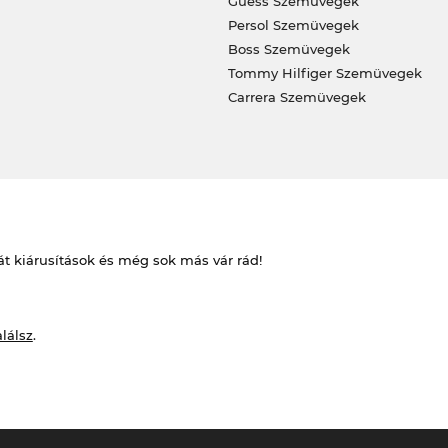
Guess Szemüvegek
Persol Szemüvegek
Boss Szemüvegek
Tommy Hilfiger Szemüvegek
Carrera Szemüvegek
át kiárusítások és még sok más vár rád!
alálsz
.