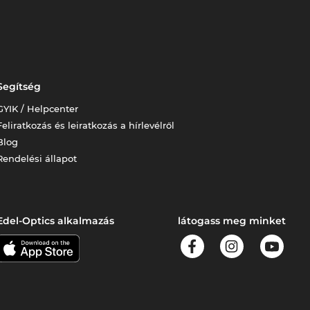
Segítség
GYIK / Helpcenter
Feliratkozás és leiratkozás a hírlevélről
Blog
Rendelési állapot
Edel-Optics alkalmazás
látogass meg minket