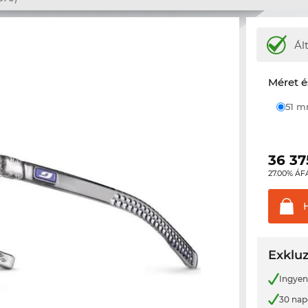
Ál
Méret é
51 
36 37
27.00% ÁF
Exkluz
Ingyene
30 nap