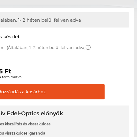
talában,
1- 2 héten belül fel van adva
s készlet
mm
(Általában, 1- 2 héten belül fel van adva)
5
Ft
A tartalmazva
Hozzáadás a
kosárhoz
ív Edel-Optics előnyök
s kiszállítás és visszaküldés
os visszaküldési garancia