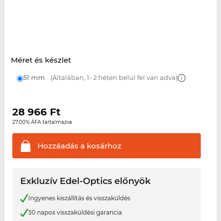
Méret és készlet
51 mm
(Általában, 1- 2 héten belül fel van adva)
28 966
Ft
27.00% ÁFA tartalmazva
Hozzáadás a
kosárhoz
Exkluzív Edel-Optics előnyök
Ingyenes kiszállítás és visszaküldés
30 napos visszaküldési garancia