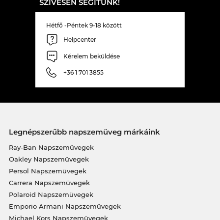
SZÍVESEN SEGÍTÜNK!
Hétfő -Péntek 9-18 között
Helpcenter
Kérelem beküldése
+36 1 701 3855
Legnépszerűbb napszemüveg márkáink
Ray-Ban Napszemüvegek
Oakley Napszemüvegek
Persol Napszemüvegek
Carrera Napszemüvegek
Polaroid Napszemüvegek
Emporio Armani Napszemüvegek
Michael Kors Napszemüvegek