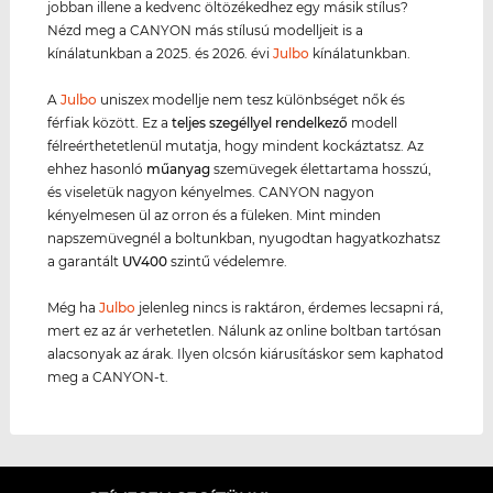
jobban illene a kedvenc öltözékedhez egy másik stílus?
Nézd meg a CANYON más stílusú modelljeit is a
kínálatunkban a 2025. és 2026. évi
Julbo
kínálatunkban.
A
Julbo
uniszex modellje nem tesz különbséget nők és
férfiak között. Ez a
teljes szegéllyel rendelkező
modell
félreérthetetlenül mutatja, hogy mindent kockáztatsz. Az
ehhez hasonló
műanyag
szemüvegek élettartama hosszú,
és viseletük nagyon kényelmes. CANYON nagyon
kényelmesen ül az orron és a füleken. Mint minden
napszemüvegnél a boltunkban, nyugodtan hagyatkozhatsz
a garantált
UV400
szintű védelemre.
Még ha
Julbo
jelenleg nincs is raktáron, érdemes lecsapni rá,
mert ez az ár verhetetlen. Nálunk az online boltban tartósan
alacsonyak az árak. Ilyen olcsón kiárusításkor sem kaphatod
meg a CANYON-t.