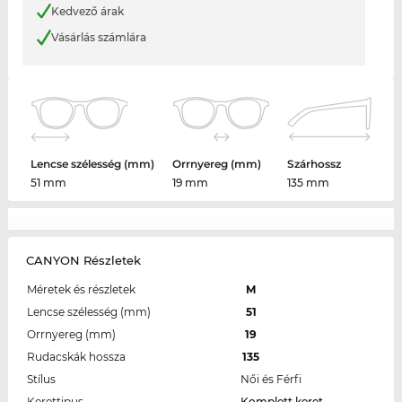
Kedvező árak
Vásárlás számlára
Lencse szélesség (mm)
Orrnyereg (mm)
Szárhossz
51 mm
19 mm
135 mm
CANYON Részletek
Méretek és részletek
M
Lencse szélesség (mm)
51
Orrnyereg (mm)
19
Rudacskák hossza
135
Stílus
Női és Férfi
Kerettipus
Komplett keret