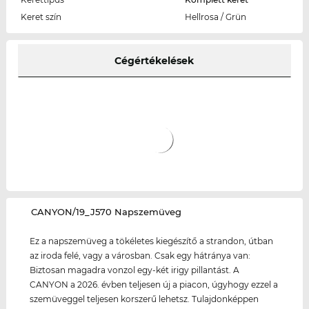
Keret szín
Hellrosa / Grün
Cégértékelések
‌CANYON/19_J570 Napszemüveg
Ez a napszemüveg a tökéletes kiegészítő a strandon, útban
az iroda felé, vagy a városban. Csak egy hátránya van:
Biztosan magadra vonzol egy-két irigy pillantást. A
CANYON a 2026. évben teljesen új a piacon, úgyhogy ezzel a
szemüveggel teljesen korszerű lehetsz. Tulajdonképpen