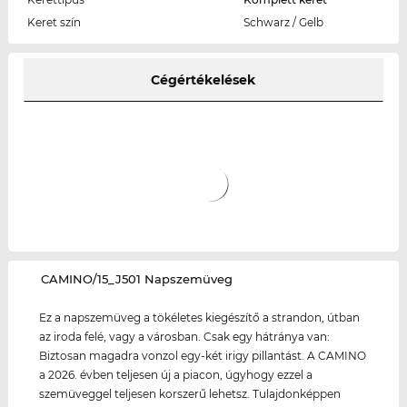
Keret szín
Schwarz / Gelb
Cégértékelések
‌CAMINO/15_J501 Napszemüveg
Ez a napszemüveg a tökéletes kiegészítő a strandon, útban
az iroda felé, vagy a városban. Csak egy hátránya van:
Biztosan magadra vonzol egy-két irigy pillantást. A CAMINO
a 2026. évben teljesen új a piacon, úgyhogy ezzel a
szemüveggel teljesen korszerű lehetsz. Tulajdonképpen