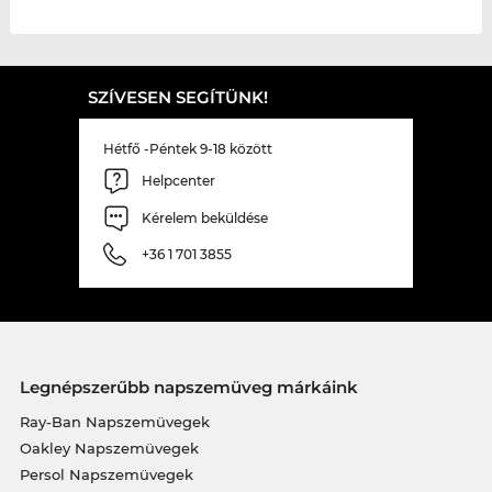
SZÍVESEN SEGÍTÜNK!
Hétfő -Péntek 9-18 között
Helpcenter
Kérelem beküldése
+36 1 701 3855
Legnépszerűbb napszemüveg márkáink
Ray-Ban Napszemüvegek
Oakley Napszemüvegek
Persol Napszemüvegek