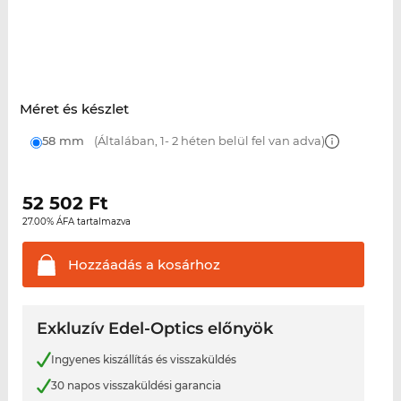
Méret és készlet
58 mm
(Általában, 1- 2 héten belül fel van adva)
52 502
Ft
27.00% ÁFA tartalmazva
Hozzáadás a
kosárhoz
Exkluzív Edel-Optics előnyök
Ingyenes kiszállítás és visszaküldés
30 napos visszaküldési garancia