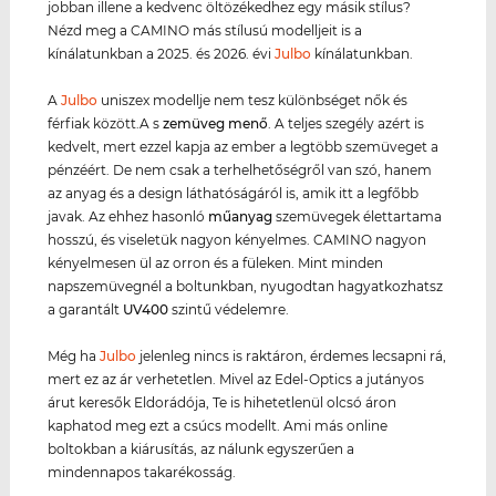
jobban illene a kedvenc öltözékedhez egy másik stílus?
Nézd meg a CAMINO más stílusú modelljeit is a
kínálatunkban a 2025. és 2026. évi
Julbo
kínálatunkban.
A
Julbo
uniszex modellje nem tesz különbséget nők és
férfiak között.A s
zemüveg menő
. A teljes szegély azért is
kedvelt, mert ezzel kapja az ember a legtöbb szemüveget a
pénzéért. De nem csak a terhelhetőségről van szó, hanem
az anyag és a design láthatóságáról is, amik itt a legfőbb
javak. Az ehhez hasonló
műanyag
szemüvegek élettartama
hosszú, és viseletük nagyon kényelmes. CAMINO nagyon
kényelmesen ül az orron és a füleken. Mint minden
napszemüvegnél a boltunkban, nyugodtan hagyatkozhatsz
a garantált
UV400
szintű védelemre.
Még ha
Julbo
jelenleg nincs is raktáron, érdemes lecsapni rá,
mert ez az ár verhetetlen. Mivel az Edel-Optics a jutányos
árut keresők Eldorádója, Te is hihetetlenül olcsó áron
kaphatod meg ezt a csúcs modellt. Ami más online
boltokban a kiárusítás, az nálunk egyszerűen a
mindennapos takarékosság.