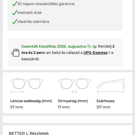
30 napos visszaküldési garancia
Kedvező árak
Vásárlás számlára
Garantált kiszállítás
2026. augusztus 11.
-ig:
Rendelj
2
óra és 2 perc
-en belül és válaszd a
UPS-Express
-t a
kasszánál.
Lencse szélesség (mm)
Orrnyereg (mm)
Szárhossz
57 mm
17 mm
137 mm
BETTER L Részletek