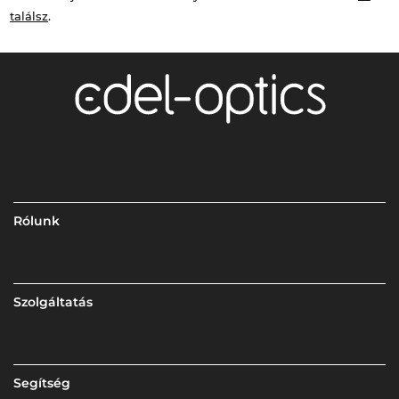
találsz
.
Rólunk
Szolgáltatás
Segítség