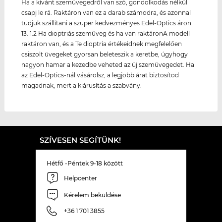
Ha a kívánt szemüvegedről van szó, gondolkodás nélkül
csapj le rá. Raktáron van ez a darab számodra, és azonnal
tudjuk szállítani a szuper kedvezményes Edel-Optics áron.
13. 1.2 Ha dioptriás szemüveg és ha van raktáronA modell
raktáron van, és a Te dioptria értékeidnek megfelelően
csiszolt üvegeket gyorsan beleteszik a keretbe, úgyhogy
nagyon hamar a kezedbe veheted az új szemüvegedet. Ha
az Edel-Optics-nál vásárolsz, a legjobb árat biztosítod
magadnak, mert a kiárusítás a szabvány.
SZÍVESEN SEGÍTÜNK!
Hétfő -Péntek 9-18 között
Helpcenter
Kérelem beküldése
+36 1 701 3855