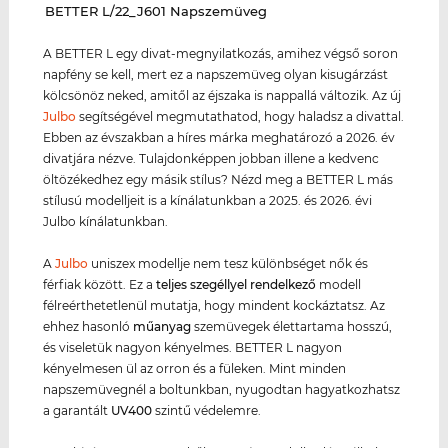
‌BETTER L/22_J601 Napszemüveg
A BETTER L egy divat-megnyilatkozás, amihez végső soron
napfény se kell, mert ez a napszemüveg olyan kisugárzást
kölcsönöz neked, amitől az éjszaka is nappallá változik. Az új
Julbo
segítségével megmutathatod, hogy haladsz a divattal.
Ebben az évszakban a híres márka meghatározó a 2026. év
divatjára nézve. Tulajdonképpen jobban illene a kedvenc
öltözékedhez egy másik stílus? Nézd meg a BETTER L más
stílusú modelljeit is a kínálatunkban a 2025. és 2026. évi
Julbo kínálatunkban.
A
Julbo
uniszex modellje nem tesz különbséget nők és
férfiak között. Ez a
teljes szegéllyel rendelkező
modell
félreérthetetlenül mutatja, hogy mindent kockáztatsz. Az
ehhez hasonló
műanyag
szemüvegek élettartama hosszú,
és viseletük nagyon kényelmes. BETTER L nagyon
kényelmesen ül az orron és a füleken. Mint minden
napszemüvegnél a boltunkban, nyugodtan hagyatkozhatsz
a garantált
UV400
szintű védelemre.