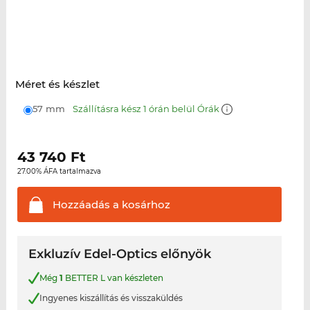
Méret és készlet
57 mm
Szállításra kész 1 órán belül Órák
43 740
Ft
27.00% ÁFA tartalmazva
Hozzáadás a
kosárhoz
Exkluzív Edel-Optics előnyök
Még
1
BETTER L van készleten
Ingyenes kiszállítás és visszaküldés