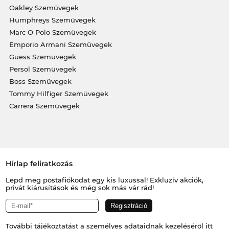
Oakley Szemüvegek
Humphreys Szemüvegek
Marc O Polo Szemüvegek
Emporio Armani Szemüvegek
Guess Szemüvegek
Persol Szemüvegek
Boss Szemüvegek
Tommy Hilfiger Szemüvegek
Carrera Szemüvegek
Hírlap feliratkozás
Lepd meg postafiókodat egy kis luxussal! Exkluzív akciók,
privát kiárusítások és még sok más vár rád!
További tájékoztatást a személyes adataidnak kezeléséről
itt