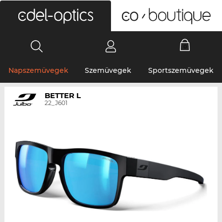
0
Napszemüvegek
Szemüvegek
Sportszemüvegek
BETTER L
22_J601