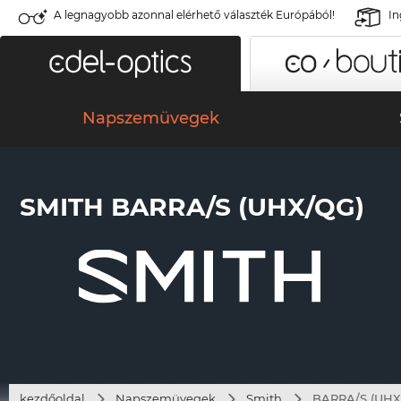
A legnagyobb azonnal elérhető választék Európából!
In
Napszemüvegek
SMITH BARRA/S (UHX/QG)
kezdőoldal
Napszemüvegek
Smith
BARRA/S (UHX