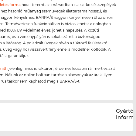
letes forma
hidat teremt az imázsodban is a sarkok és szegélyek
ehhez hasonló
műanyag
szemüvegek élettartama hosszú, és
k nagyon kényelmes. BARRA/S nagyon kényelmesen ül az orron
ken. Természetesen funkcionálisan is biztos lehetsz a dologban.
med 100%
UV
védelmet élvez, jöhet a napsütés. A közúti
an is, és a versenypályán is sokat számít a biztonságod
 a látószög. A polarizált üvegek révén a tükröző felületekről
z, üveg vagy hó) visszavert fény ennél a modellnél kioltódik. A
tást garantáljuk.
mith
jelenleg nincs is raktáron, érdemes lecsapni rá, mert ez az ár
en. Nálunk az online boltban tartósan alacsonyak az árak. Ilyen
iárusításkor sem kaphatod meg a BARRA/S-t.
Gyártói
inform