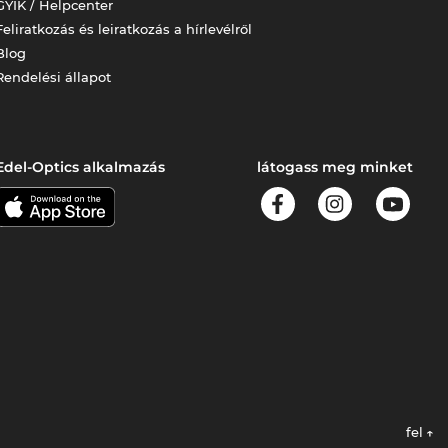
GYIK / Helpcenter
Feliratkozás és leiratkozás a hírlevélről
Blog
Rendelési állapot
Edel-Optics alkalmazás
látogass meg minket
fel