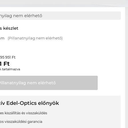
tnyilag nem elérhető
s készlet
 mm
(Pillanatnyilag nem elérhető)
95 951 Ft
r
1
Ft
A tartalmazva
Pillanatnyilag nem
elérhető
ív Edel-Optics előnyök
s kiszállítás és visszaküldés
os visszaküldési garancia