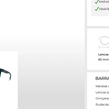
Kedvez
Vásárl
Lencse
60 mm
BARRA
Méretek é
Lencse s
Orrnyer
Rudacsk