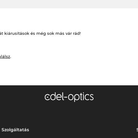
át kiárusítások és még sok más vár rád!
alálsz
.
Szolgáltatás