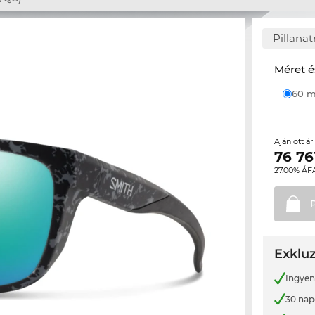
Pillana
Méret é
60
Ajánlott á
76 76
27.00% ÁF
Exkluz
Ingyene
30 nap