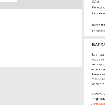
Stílus
Kerettip
Lencse s
Keret szí
Lencsék 
‌BARR
Ez a naps
vagy a vá
két irigy
ezzel a s
illene a 
más stílu
kínálatun
A szemüve
megalkuv
A
négysz