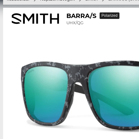
BARRA/S
Polarized
UHX/QG