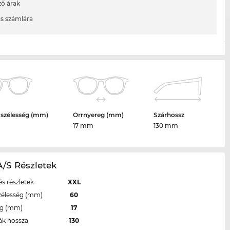
ő árak
ás számlára
 szélesség (mm)
Orrnyereg (mm)
Szárhossz
17 mm
130 mm
/S Részletek
s részletek
XXL
zélesség (mm)
60
eg (mm)
17
ák hossza
130