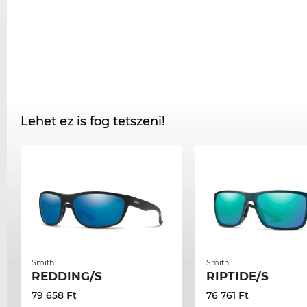
Lehet ez is fog tetszeni!
Smith
Smith
REDDING/S
RIPTIDE/S
79 658 Ft
76 761 Ft