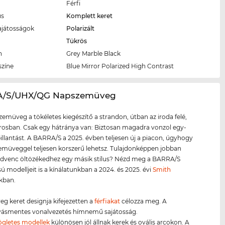
Férfi
us
Komplett keret
ajátosságok
Polarizált
Tükrös
n
Grey Marble Black
színe
Blue Mirror Polarized High Contrast
A/S/UHX/QG Napszemüveg
zemüveg a tökéletes kiegészítő a strandon, útban az iroda felé,
rosban. Csak egy hátránya van: Biztosan magadra vonzol egy-
 pillantást. A BARRA/S a 2025. évben teljesen új a piacon, úgyhogy
zemüveggel teljesen korszerű lehetsz. Tulajdonképpen jobban
kedvenc öltözékedhez egy másik stílus? Nézd meg a BARRA/S
sú modelljeit is a kínálatunkban a 2024. és 2025. évi
Smith
kban.
g keret designja kifejezetten a
férfiakat
célozza meg. A
ásmentes vonalvezetés hímnemű sajátosság.
ögletes modellek
különösen jól állnak kerek és ovális arcokon. A