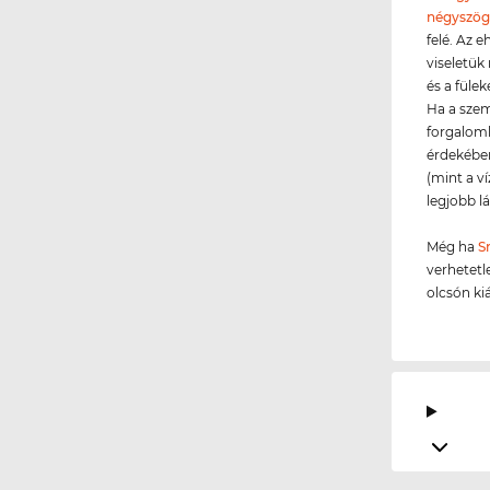
négyszög
felé. Az 
viseletü
és a füle
Ha a sze
forgalomb
érdekében
(mint a ví
legjobb lá
Még ha
S
verhetetl
olcsón k