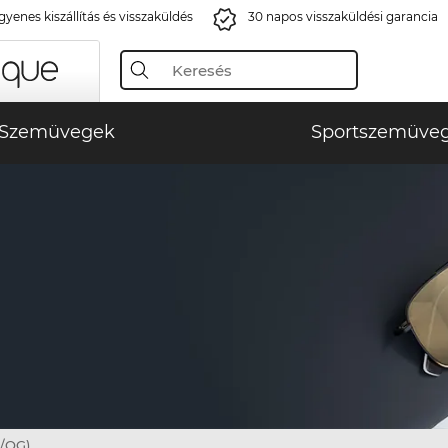
gyenes kiszállítás és visszaküldés
30 napos visszaküldési garancia
Szemüvegek
Sportszemüve
/QG)