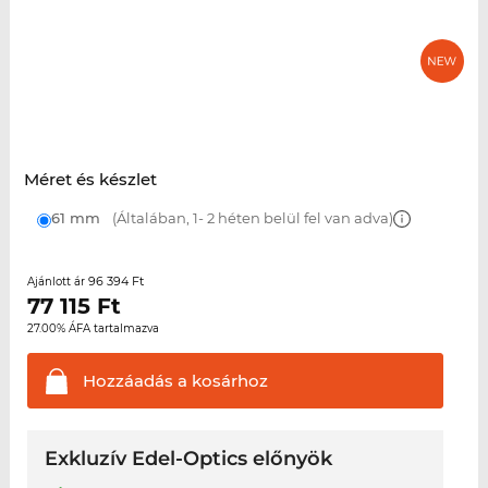
Méret és készlet
61 mm
(Általában, 1- 2 héten belül fel van adva)
96 394 Ft
Ajánlott ár
77 115
Ft
27.00% ÁFA tartalmazva
Hozzáadás a
kosárhoz
Exkluzív Edel-Optics előnyök