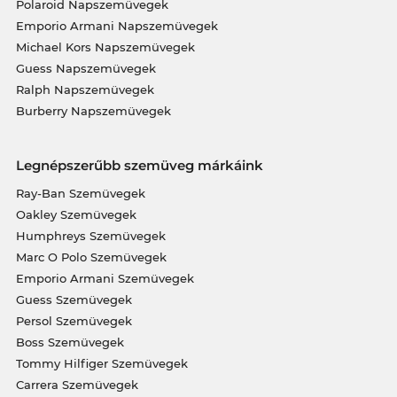
Polaroid Napszemüvegek
Emporio Armani Napszemüvegek
Michael Kors Napszemüvegek
Guess Napszemüvegek
Ralph Napszemüvegek
Burberry Napszemüvegek
Legnépszerűbb szemüveg márkáink
Ray-Ban Szemüvegek
Oakley Szemüvegek
Humphreys Szemüvegek
Marc O Polo Szemüvegek
Emporio Armani Szemüvegek
Guess Szemüvegek
Persol Szemüvegek
Boss Szemüvegek
Tommy Hilfiger Szemüvegek
Carrera Szemüvegek