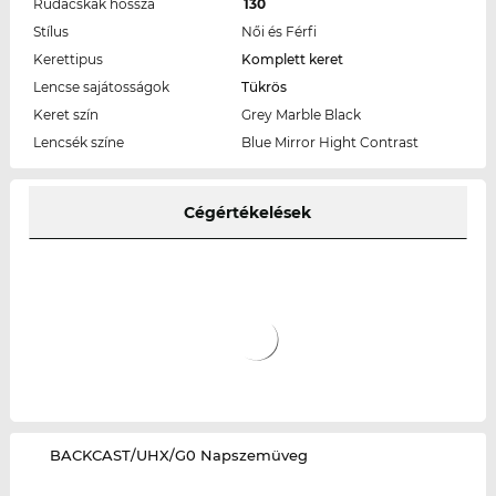
Rudacskák hossza
130
Stílus
Női és Férfi
Kerettipus
Komplett keret
Lencse sajátosságok
Tükrös
Keret szín
Grey Marble Black
Lencsék színe
Blue Mirror Hight Contrast
Cégértékelések
‌BACKCAST/UHX/G0 Napszemüveg