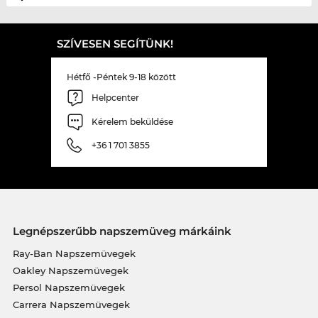
SZÍVESEN SEGÍTÜNK!
Hétfő -Péntek 9-18 között
Helpcenter
Kérelem beküldése
+36 1 701 3855
Legnépszerűbb napszemüveg márkáink
Ray-Ban Napszemüvegek
Oakley Napszemüvegek
Persol Napszemüvegek
Carrera Napszemüvegek