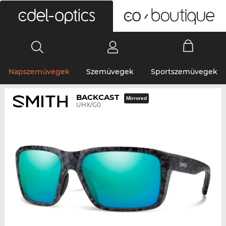
0
Napszemüvegek
Szemüvegek
Sportszemüvegek
BACKCAST
Mirrored
UHX/G0