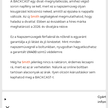
A BACKCAST egy divat-megnyilatkozás, amihez végső
soron napfény se kell, mert ez a napszemüveg olyan
kisugárzást kölcsönöz neked, amitől az éjszaka is nappallá
változik. Az új
Smith
segítségével megmutathatod, hogy
haladsz a divattal. Ebben az évszakban a híres márka
meghatározó a 2026. év divatjára nézve.
Ez a Napszemüvegek férfiaknál és nőknél is egyaránt
garantálja a jó látást és jó kinézetet. Mint minden
napszemüvegnél a boltunkban, nyugodtan hagyatkozhatsz
a garantált
UV400
szintű védelemre.
Még ha
Smith
jelenleg nincs is raktáron, érdemes lecsapni
rá, mert ez az ár verhetetlen. Nálunk az online boltban
tartósan alacsonyak az árak. Ilyen olcsón kiárusításkor sem
kaphatod meg a BACKCAST-t.
Gyártó
infor