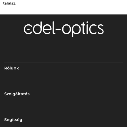
találsz
.
Rólunk
Szolgáltatás
Segítség