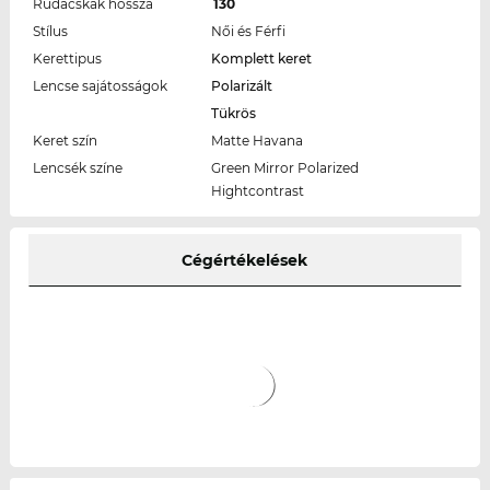
Rudacskák hossza
130
Stílus
Női és Férfi
Kerettipus
Komplett keret
Lencse sajátosságok
Polarizált
Tükrös
Keret szín
Matte Havana
Lencsék színe
Green Mirror Polarized
Hightcontrast
Cégértékelések