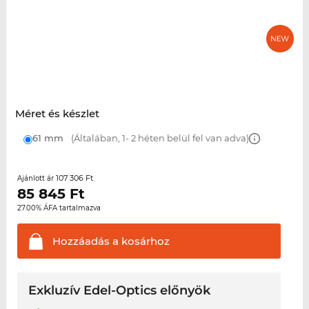
Méret és készlet
61 mm
(Általában, 1- 2 héten belül fel van adva)
107 306 Ft
Ajánlott ár
85 845
Ft
27.00% ÁFA tartalmazva
Hozzáadás a
kosárhoz
Exkluzív Edel-Optics előnyök