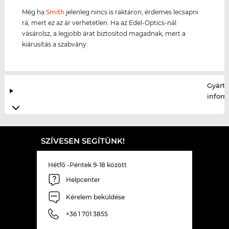
Még ha
Smith
jelenleg nincs is raktáron, érdemes lecsapni
rá, mert ez az ár verhetetlen. Ha az Edel-Optics-nál
vásárolsz, a legjobb árat biztosítod magadnak, mert a
kiárusítás a szabvány.
Gyártó
infor
SZÍVESEN SEGÍTÜNK!
Hétfő -Péntek 9-18 között
Helpcenter
Kérelem beküldése
+36 1 701 3855