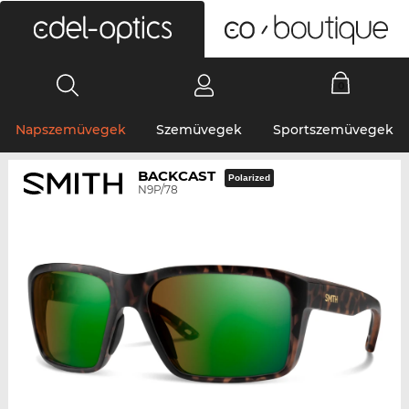
0
Napszemüvegek
Szemüvegek
Sportszemüvegek
BACKCAST
Polarized
N9P/78