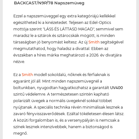
‌BACKCAST/N9P/78 Napszemüveg
Ezzel a napszemüveggel egy extra kategóriájú kellékkel
egészítheted ki a kinézetedet. Teljesen az Edel-Optics
mottója szerint "LÁSS ÉS LÁTTASD MAGAD", semmivel sem
maradsz le a sztárok és sztárocskák mögött, is minden
társaságban jó benyomást keltesz. Az új
Smith
segítségével
megmutathatod, hogy haladsz a divattal. Ebben az
évszakban a híres márka meghatározó a 2026. év divatjára
nézve.
Ez a
Smith
modell sokoldalú, nőknek és férfiaknak is
egyaránt jól áll. Mint minden napszemüvegnél a
boltunkban, nyugodtan hagyatkozhatsz a garantált
UV400
szintű védelemre. A természetesen szintén kapható
polarizált üvegek a normális üvegeknél sokkal többet
nyújtanak. A speciális technika révén minimálisak lesznek a
zavaró fényvisszaverődések. Ezáltal tökéletesen élesen látsz.
A közúti forgalomban is, és a versenypályán is nemcsak a
színek lesznek intenzívebbek, hanem a biztonságod is
megnő.