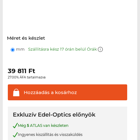
Méret és készlet
mm
Szállításra kész 17 órán belül Órák
39 811
Ft
27.00% ÁFA tartalmazva
Hozzáadás a
kosárhoz
Exkluzív Edel-Optics előnyök
Még
5
ATLAS van készleten
Ingyenes kiszállítás és visszaküldés