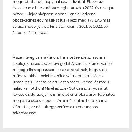
megmutathatod, hogy haladsz a divattal. Ebben az
évszakban a híres márka meghatározó a 2022. év divatjára
nézve. Tulajdonképpen jobban illene a kedvenc
öltözékedhez egy másik stílus? Nézd meg a ATLAS más
stílusú modelljeit is a kínálatunkban a 2021. és 2022. évi
Julbo kínálatunkban.
A szemüveg van raktáron. Ha most rendelsz, azonnal
kiküldjük neked a szemüvegedet.A keret raktáron van, és
mindig lelkes optikusaink csak arra várnak, hogy saját
műhelyünkben beleillesszék a számodra szükséges
üvegeket. Pillanatok alatt kész a szemüveged, és máris
nálad van otthon! Mivel az Edel-Optics a jutányos árut
keresők Eldorádója, Te is hihetetlenül olcsó áron kaphatod
meg ezt a csúcs modellt. Ami más online boltokban a
kiárusítás, az nálunk egyszerűen a mindennapos
takarékosság.