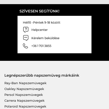
SZÍVESEN SEGÍTÜNK!
Hétfő -Péntek 9-18 között
Helpcenter
Kérelem beküldése
+36 1 701 3855
Legnépszerűbb napszemüveg márkáink
Ray-Ban Napszemüvegek
Oakley Napszemüvegek
Persol Napszemüvegek
Carrera Napszemüvegek
Polaroid Napszemüvegek