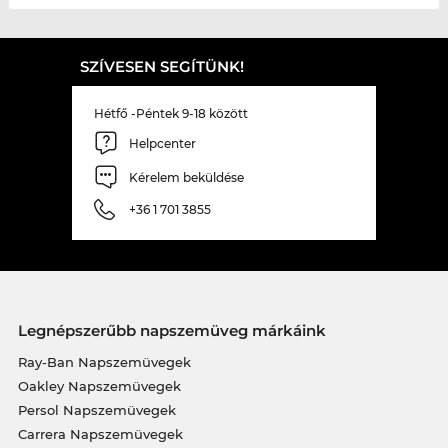
SZÍVESEN SEGÍTÜNK!
Hétfő -Péntek 9-18 között
Helpcenter
Kérelem beküldése
+36 1 701 3855
Legnépszerűbb napszemüveg márkáink
Ray-Ban Napszemüvegek
Oakley Napszemüvegek
Persol Napszemüvegek
Carrera Napszemüvegek