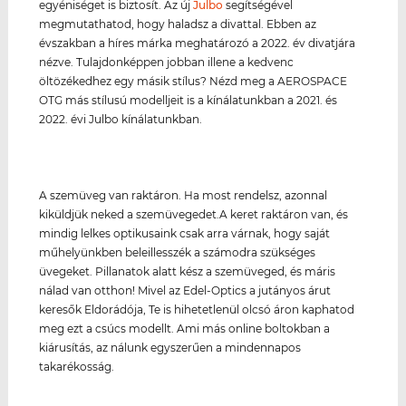
egyéniséget is biztosít. Az új
Julbo
segítségével
megmutathatod, hogy haladsz a divattal. Ebben az
évszakban a híres márka meghatározó a 2022. év divatjára
nézve. Tulajdonképpen jobban illene a kedvenc
öltözékedhez egy másik stílus? Nézd meg a AEROSPACE
OTG más stílusú modelljeit is a kínálatunkban a 2021. és
2022. évi Julbo kínálatunkban.
A szemüveg van raktáron. Ha most rendelsz, azonnal
kiküldjük neked a szemüvegedet.A keret raktáron van, és
mindig lelkes optikusaink csak arra várnak, hogy saját
műhelyünkben beleillesszék a számodra szükséges
üvegeket. Pillanatok alatt kész a szemüveged, és máris
nálad van otthon! Mivel az Edel-Optics a jutányos árut
keresők Eldorádója, Te is hihetetlenül olcsó áron kaphatod
meg ezt a csúcs modellt. Ami más online boltokban a
kiárusítás, az nálunk egyszerűen a mindennapos
takarékosság.