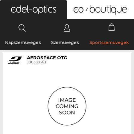
0
Napszemüvegek
Szemüvegek
Sportszemüvegek
AEROSPACE OTG
J80550148