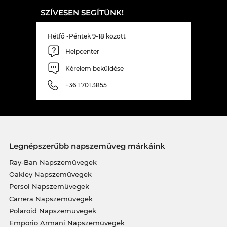
SZÍVESEN SEGÍTÜNK!
Hétfő -Péntek 9-18 között
Helpcenter
Kérelem beküldése
+36 1 701 3855
Legnépszerűbb napszemüveg márkáink
Ray-Ban Napszemüvegek
Oakley Napszemüvegek
Persol Napszemüvegek
Carrera Napszemüvegek
Polaroid Napszemüvegek
Emporio Armani Napszemüvegek