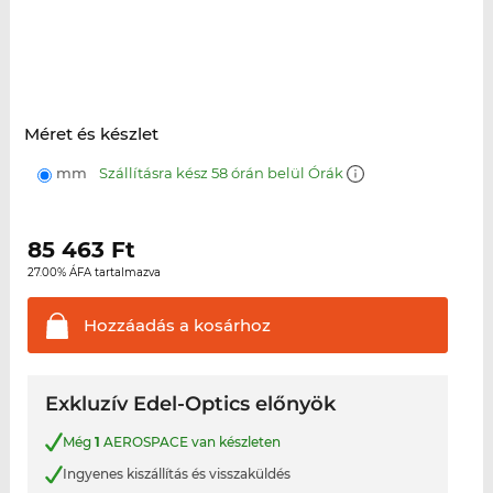
Méret és készlet
mm
Szállításra kész 58 órán belül Órák
85 463
Ft
27.00% ÁFA tartalmazva
Hozzáadás a
kosárhoz
Exkluzív Edel-Optics előnyök
Még
1
AEROSPACE van készleten
Ingyenes kiszállítás és visszaküldés