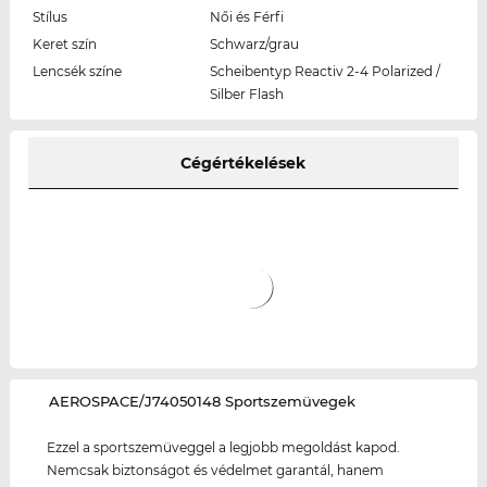
Stílus
Női és Férfi
Keret szín
Schwarz/grau
Lencsék színe
Scheibentyp Reactiv 2-4 Polarized /
Silber Flash
Cégértékelések
‌AEROSPACE/J74050148 Sportszemüvegek
Ezzel a sportszemüveggel a legjobb megoldást kapod.
Nemcsak biztonságot és védelmet garantál, hanem