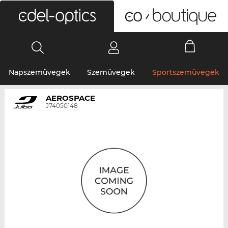
0
Napszemüvegek
Szemüvegek
Sportszemüvegek
AEROSPACE
J74050148