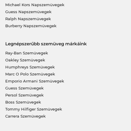
Michael Kors Napszemüvegek
Guess Napszemüvegek
Ralph Napszemüvegek
Burberry Napszemüvegek
Legnépszerűbb szemüveg márkáink
Ray-Ban Szemüvegek
Oakley Szemüvegek
Humphreys Szemüvegek
Marc O Polo Szemüvegek
Emporio Armani Szemüvegek
Guess Szemüvegek
Persol Szemüvegek
Boss Szemüvegek
Tommy Hilfiger Szemüvegek
Carrera Szemüvegek