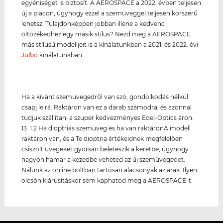
egyéniséget is biztosít. A AEROSPACE a 2022. évben teljesen
új a piacon, úgyhogy ezzel a szemüveggel teljesen korszerű
lehetsz. Tulajdonképpen jobban illene a kedvenc
öltözékedhez egy másik stílus? Nézd meg a AEROSPACE
más stílusú modelljeit is a kínálatunkban a 2021. és 2022. évi
Julbo
kínálatunkban.
Ha a kívánt szemüvegedről van szó, gondolkodás nélkül
csapj le rá. Raktáron van ez a darab számodra, és azonnal
tudjuk szállítani a szuper kedvezményes Edel-Optics áron.
13. 1.2 Ha dioptriás szemüveg és ha van raktáronA modell
raktáron van, és a Te dioptria értékeidnek megfelelően
csiszolt üvegeket gyorsan beleteszik a keretbe, úgyhogy
nagyon hamar a kezedbe veheted az új szemüvegedet.
Nálunk az online boltban tartósan alacsonyak az árak. Ilyen
olcsón kiárusításkor sem kaphatod meg a AEROSPACE-t.