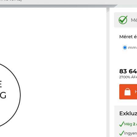
M
Méret é
m
83 6
27.00% ÁF
Exkluz
Még
2
Ingyene