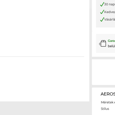
30 nap
Kedvez
Vásárl
Gara
belü
AEROS
Méretek é
Stílus