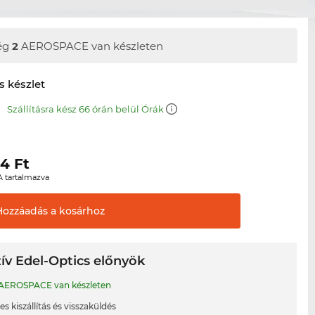
ég
2
AEROSPACE van készleten
s készlet
m
Szállításra kész 66 órán belül Órák
44
Ft
A tartalmazva
Hozzáadás a
kosárhoz
ív Edel-Optics előnyök
AEROSPACE van készleten
s kiszállítás és visszaküldés