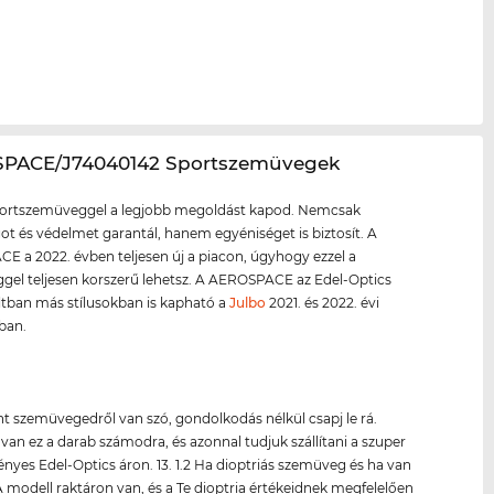
SPACE/J74040142 Sportszemüvegek
sportszemüveggel a legjobb megoldást kapod. Nemcsak
ot és védelmet garantál, hanem egyéniséget is biztosít. A
 a 2022. évben teljesen új a piacon, úgyhogy ezzel a
el teljesen korszerű lehetsz. A AEROSPACE az Edel-Optics
ltban más stílusokban is kapható a
Julbo
2021. és 2022. évi
iban.
nt szemüvegedről van szó, gondolkodás nélkül csapj le rá.
van ez a darab számodra, és azonnal tudjuk szállítani a szuper
yes Edel-Optics áron. 13. 1.2 Ha dioptriás szemüveg és ha van
 modell raktáron van, és a Te dioptria értékeidnek megfelelően