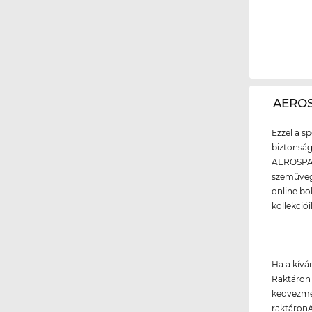
‌AERO
Ezzel a 
biztonság
AEROSPACE
szemüvegg
online bo
kollekció
Ha a kívá
Raktáron 
kedvezmén
raktáronA