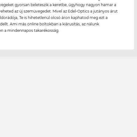
üvegeket gyorsan beleteszik a keretbe, úgyhogy nagyon hamar a
eheted az új szemüvegedet. Mivel az Edel-Optics a jutányos árut
ldorádója, Te is hihetetlenül olcsó áron kaphatod meg ezt a
ellt. Ami más online boltokban a kiárusítás, az nálunk
en a mindennapos takarékosság.