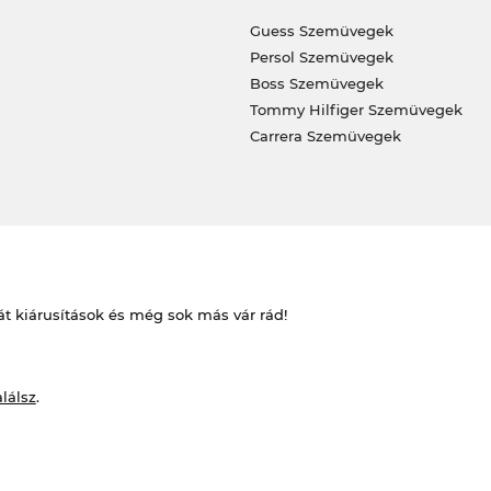
Guess Szemüvegek
Persol Szemüvegek
Boss Szemüvegek
Tommy Hilfiger Szemüvegek
Carrera Szemüvegek
át kiárusítások és még sok más vár rád!
alálsz
.