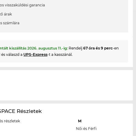
os visszaküldési garancia
ő árak
ás számlára
ntált kiszállítás
2026. augusztus 11.
-ig:
Rendelj
67 óra és 9 perc
-en
l és válaszd a
UPS-Express
-t a kasszánál.
PACE Részletek
s részletek
M
Női és Férfi