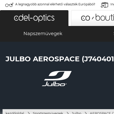
A legnagyobb azonnal elérhető választék Európából!
In
Napszemüvegek
JULBO AEROSPACE (J740401
kezdőoldal
Sportszemüvegek
Julbo
AEROSPACE (J