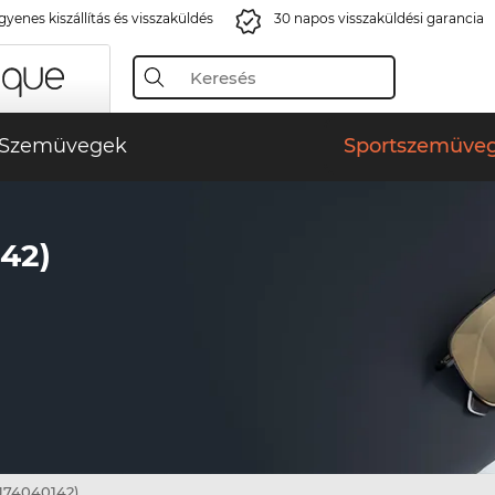
gyenes kiszállítás és visszaküldés
30 napos visszaküldési garancia
Szemüvegek
Sportszemüve
42)
74040142)