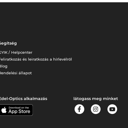
Segítség
GYIK / Helpcenter
Feliratkozás és leiratkozás a hírlevélről
Blog
Rendelési állapot
Edel-Optics alkalmazás
látogass meg minket