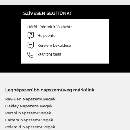
SZÍVESEN SEGÍTÜNK!
Hétfő -Péntek 9-18 között
Helpcenter
Kérelem beküldése
+36 1 701 3855
Legnépszerűbb napszemüveg márkáink
Ray-Ban Napszemüvegek
Oakley Napszemüvegek
Persol Napszemüvegek
Carrera Napszemüvegek
Polaroid Napszemüvegek