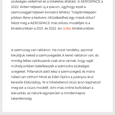
szükséges védelmet és a tökéletes átlátást. A AEROSPACE a
2022. évben teljesen új a piacon, úgyhogy ezzel a
szemüveggel teljesen korszerű lehetsz. Tulajdonképpen
jobban illene a kedvenc öltözékedhez egy másik stílus?
Nézd meg a AEROSPACE más stílusú modelljeit is a
kínálatunkban a 2021. és 2022. évi
Julbo
kínálatunkban.
A szemüveg van raktáron. Ha most rendelsz, azonnal
kiküldjük neked a szemüvegedet.A keret raktáron van, és
mindig lelkes optikusaink csak arra várnak, hogy saját
műhelyünkben beleillesszék a számodra szükséges
üvegeket. Pillanatok alatt kész a szemüveged, és máris
nálad van otthon! Mivel az Edel-Optics a jutányos árut
keresők Eldorádója, Te is hihetetlenül olcsó áron kaphatod
meg ezt a csúcs modellt. Ami más online boltokban a
kiárusítás, az nálunk egyszerűen a mindennapos
takarékosság.