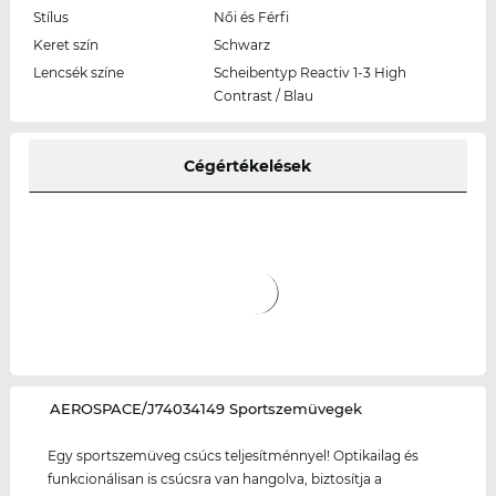
Stílus
Női és Férfi
Keret szín
Schwarz
Lencsék színe
Scheibentyp Reactiv 1-3 High
Contrast / Blau
Cégértékelések
‌AEROSPACE/J74034149 Sportszemüvegek
Egy sportszemüveg csúcs teljesítménnyel! Optikailag és
funkcionálisan is csúcsra van hangolva, biztosítja a