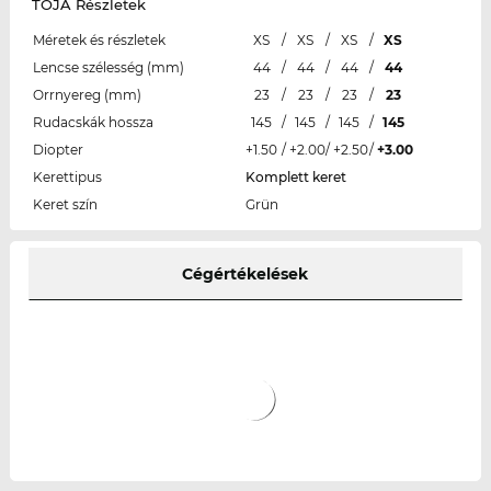
TOJA Részletek
Méretek és részletek
XS
/
XS
/
XS
/
XS
Lencse szélesség (mm)
44
/
44
/
44
/
44
Orrnyereg (mm)
23
/
23
/
23
/
23
Rudacskák hossza
145
/
145
/
145
/
145
Diopter
+1.50
/
+2.00
/
+2.50
/
+3.00
Kerettipus
Komplett keret
Keret szín
Grün
Cégértékelések