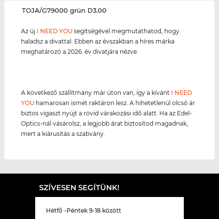
‌TOJA/G79000 grün D3.00
Az új
I NEED YOU
segítségével megmutathatod, hogy
haladsz a divattal. Ebben az évszakban a híres márka
meghatározó a 2026. év divatjára nézve.
A következő szállítmány már úton van, így a kívánt
I NEED
YOU
hamarosan ismét raktáron lesz. A hihetetlenül olcsó ár
biztos vigaszt nyújt a rövid várakozási idő alatt. Ha az Edel-
Optics-nál vásárolsz, a legjobb árat biztosítod magadnak,
mert a kiárusítás a szabvány.
SZÍVESEN SEGÍTÜNK!
Hétfő -Péntek 9-18 között