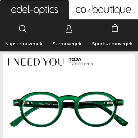
0
Napszemüvegek
Szemüvegek
Sportszemüvegek
TOJA
G79000 grün