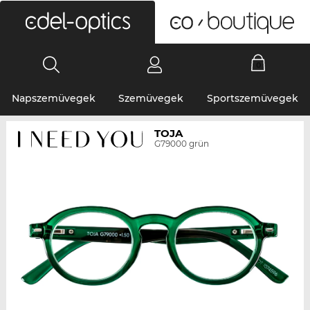
0
Napszemüvegek
Szemüvegek
Sportszemüvegek
TOJA
G79000 grün