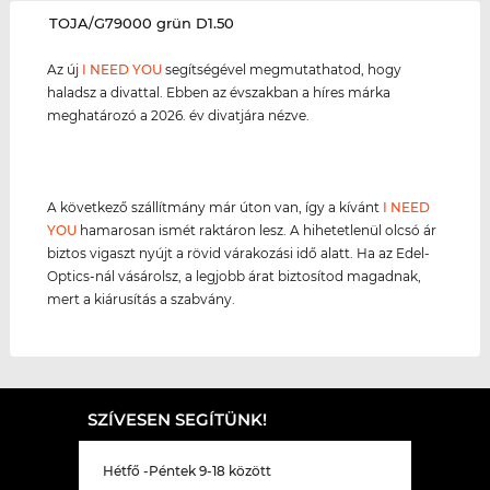
‌TOJA/G79000 grün D1.50
Az új
I NEED YOU
segítségével megmutathatod, hogy
haladsz a divattal. Ebben az évszakban a híres márka
meghatározó a 2026. év divatjára nézve.
A következő szállítmány már úton van, így a kívánt
I NEED
YOU
hamarosan ismét raktáron lesz. A hihetetlenül olcsó ár
biztos vigaszt nyújt a rövid várakozási idő alatt. Ha az Edel-
Optics-nál vásárolsz, a legjobb árat biztosítod magadnak,
mert a kiárusítás a szabvány.
SZÍVESEN SEGÍTÜNK!
Hétfő -Péntek 9-18 között