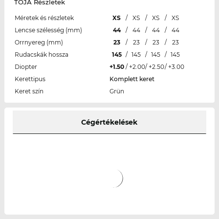
TOJA Részletek
Méretek és részletek
XS
/
XS
/
XS
/
XS
Lencse szélesség (mm)
44
/
44
/
44
/
44
Orrnyereg (mm)
23
/
23
/
23
/
23
Rudacskák hossza
145
/
145
/
145
/
145
Diopter
+1.50
/
+2.00
/
+2.50
/
+3.00
Kerettipus
Komplett keret
Keret szín
Grün
Cégértékelések