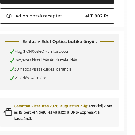
Adjon hozzá
receptet
el 11 902 Ft
Exkluzív Edel-Optics butikelőnyök
Még
3
CH0034O van készleten
Ingyenes kiszállítás és visszaküldés
30 napos visszaküldési garancia
Vásárlás számlára
Garantált kiszállítás
2026. augusztus 7.
-ig:
Rendelj
2 óra
és 19 perc
-en belül és válaszd a
UPS-Express
-t a
kasszánál.