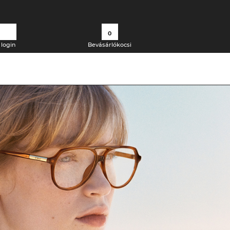
0
login
Bevásárlókocsi