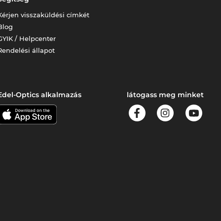
Kérjen visszaküldési címkét
Blog
GYIK / Helpcenter
Rendelési állapot
Edel-Optics alkalmazás
látogass meg minket