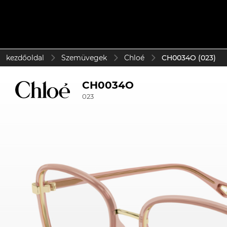
kezdőoldal
Szemüvegek
Chloé
CH0034O (023)
CH0034O
023