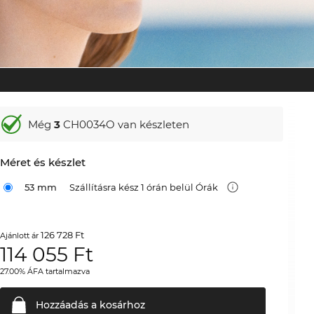
Még
3
CH0034O van készleten
Méret és készlet
53 mm
Szállításra kész 1 órán belül Órák
126 728 Ft
Ajánlott ár
114 055
Ft
27.00% ÁFA tartalmazva
Hozzáadás a
kosárhoz