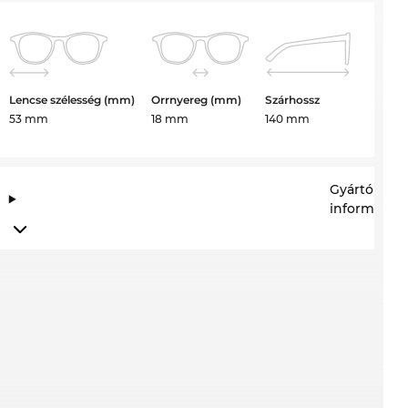
Lencse szélesség (mm)
Orrnyereg (mm)
Szárhossz
53 mm
18 mm
140 mm
Gyártói
információ