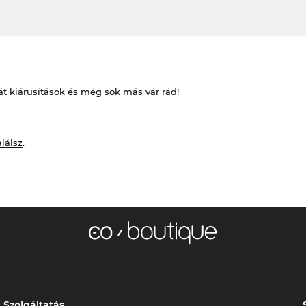
át kiárusítások és még sok más vár rád!
alálsz
.
Szolgáltatás