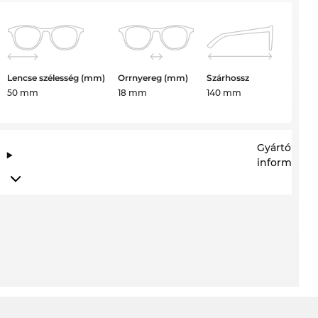
Lencse szélesség (mm)
Orrnyereg (mm)
Szárhossz
50 mm
18 mm
140 mm
Gyártói
információ