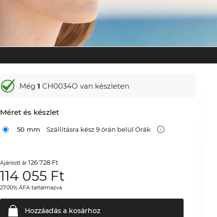
Még
1
CH0034O van készleten
Méret és készlet
50 mm
Szállításra kész 9 órán belül Órák
126 728 Ft
Ajánlott ár
114 055
Ft
27.00% ÁFA tartalmazva
Hozzáadás a
kosárhoz