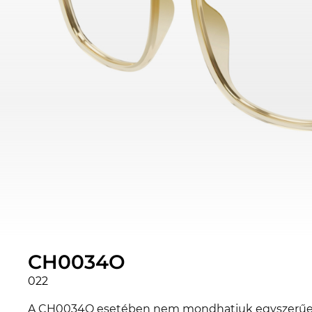
CH0034O
022
A CH0034O esetében nem mondhatjuk egyszerűen, h