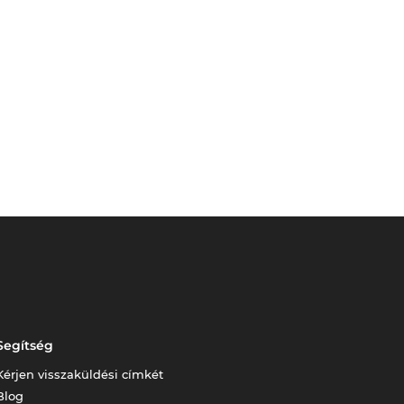
Segítség
Kérjen visszaküldési címkét
Blog