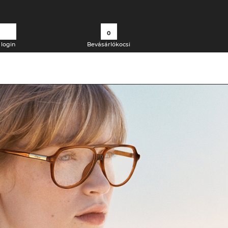
0
login
Bevásárlókocsi