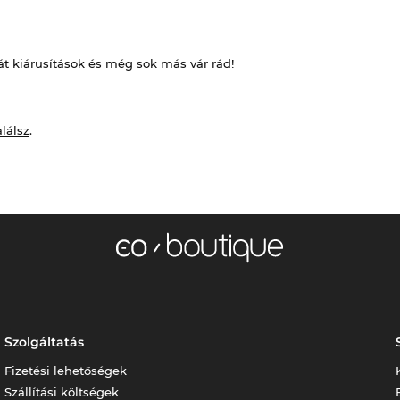
át kiárusítások és még sok más vár rád!
alálsz
.
Szolgáltatás
Fizetési lehetőségek
Szállítási költségek