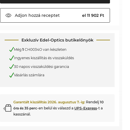
Adjon hozzá
receptet
el 11 902 Ft
Exkluzív Edel-Optics butikelőnyök
Még
1
CH0034O van készleten
Ingyenes kiszállítás és visszaküldés
30 napos visszaküldési garancia
Vásárlás számlára
Garantált kiszállítás
2026. augusztus 7.
-ig:
Rendelj
10
óra és 35 perc
-en belül és válaszd a
UPS-Express
-t a
kasszánál.