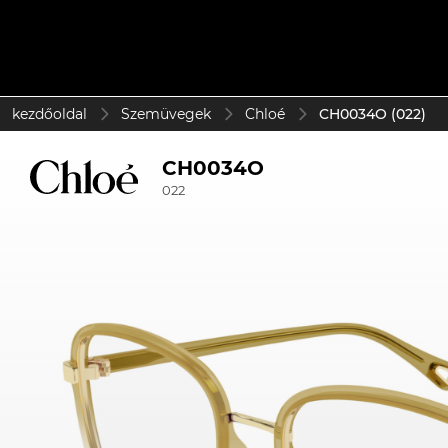
kezdőoldal
Szemüvegek
Chloé
CH0034O (022)
CH0034O
022