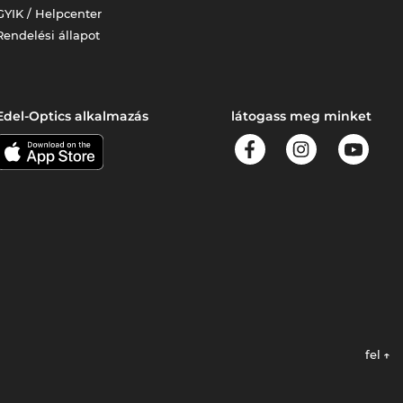
GYIK / Helpcenter
Rendelési állapot
Edel-Optics alkalmazás
látogass meg minket
fel