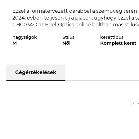
Ezzel a formatervezett darabbal a szemüveg terén
2024. évben teljesen új a piacon, úgyhogy ezzel a 
CH0034O az Edel-Optics online boltban más stílus
kollekcióiban.
nagyságok
Stílus
kerettipus
M
Női
Komplett keret
Ezt a keretet kifejezetten energikus
nők számára
t
kapcsolódik a klasszikus csinossághoz.A
négyzet a
személyiség egyenes vonalúságára utal.
Még ha
Cégértékelések
Chloé
jelenleg nincs is raktáron, érdemes le
Edel-Optics a jutányos árut keresők Eldorádója, Te
csúcs modellt. Ami más online boltokban a kiárus
takarékosság.