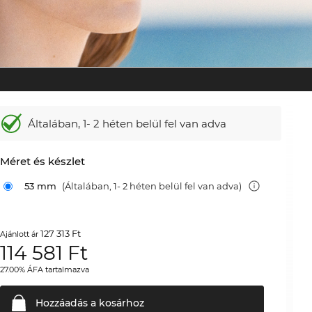
Általában,
1- 2 héten belül fel van adva
Méret és készlet
53 mm
(Általában, 1- 2 héten belül fel van adva)
127 313 Ft
Ajánlott ár
114 581
Ft
27.00% ÁFA tartalmazva
Hozzáadás a
kosárhoz