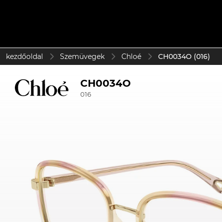
kezdőoldal
Szemüvegek
Chloé
CH0034O (016)
CH0034O
016