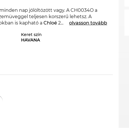
 minden nap jólöltözött vagy. A CH0034O a
szemüveggel teljesen korszerű lehetsz. A
okban is kapható a
Chloé
2023. és 2024. évi
...
olvasson tovább
Keret szín
HAVANA
ervezték. Merész design és kifejező erő
lakú
keret egy klasszikus forma, ami a
csapni rá, mert ez az ár verhetetlen. Mivel az
 is hihetetlenül olcsó áron kaphatod meg ezt a
ítás, az nálunk egyszerűen a mindennapos