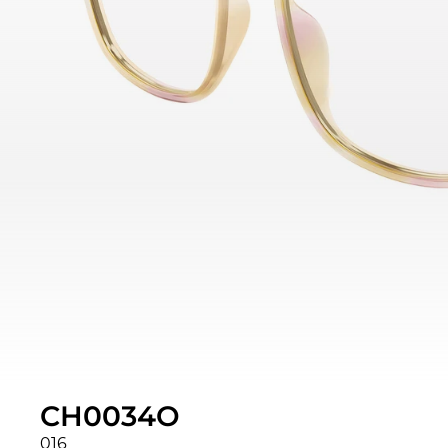
CH0034O
016