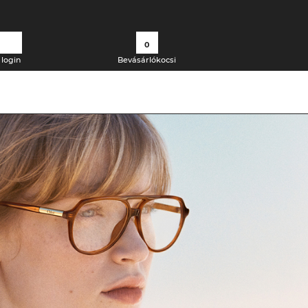
0
login
Bevásárlókocsi