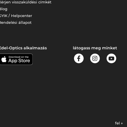
Kérjen visszaküldési címkét
Blog
GYIK / Helpcenter
Rendelési állapot
Edel-Optics alkalmazás
látogass meg minket
fel