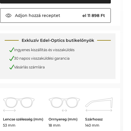
Adjon hozzá
receptet
el 11 898 Ft
Exkluzív Edel-Optics butikelőnyök
Ingyenes kiszállítás és visszaküldés
30 napos visszaküldési garancia
Vásárlás számlára
Lencse szélesség (mm)
Orrnyereg (mm)
Szárhossz
53 mm
18 mm
140 mm