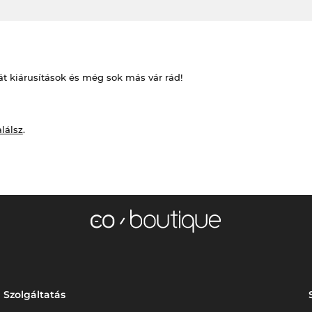
át kiárusítások és még sok más vár rád!
alálsz
.
Szolgáltatás