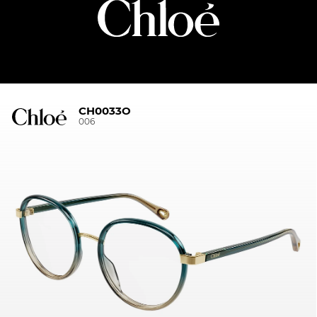
CH0033O
006