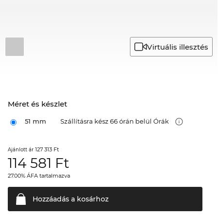
Virtuális illesztés
Méret és készlet
51 mm
Szállításra kész 66 órán belül Órák
127 313 Ft
Ajánlott ár
114 581
Ft
27.00% ÁFA tartalmazva
Hozzáadás a
kosárhoz