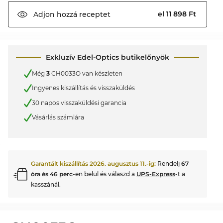
el 11 898 Ft
Adjon hozzá
receptet
Exkluzív Edel-Optics butikelőnyök
Még
3
CH0033O van készleten
Ingyenes kiszállítás és visszaküldés
30 napos visszaküldési garancia
Vásárlás számlára
Garantált kiszállítás
2026. augusztus 11.
-ig:
Rendelj
67
óra és 46 perc
-en belül és válaszd a
UPS-Express
-t a
kasszánál.