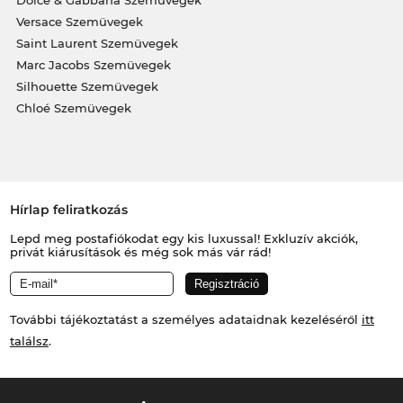
Dolce & Gabbana Szemüvegek
Versace Szemüvegek
Saint Laurent Szemüvegek
Marc Jacobs Szemüvegek
Silhouette Szemüvegek
Chloé Szemüvegek
Hírlap feliratkozás
Lepd meg postafiókodat egy kis luxussal! Exkluzív akciók,
privát kiárusítások és még sok más vár rád!
További tájékoztatást a személyes adataidnak kezeléséről
itt
találsz
.