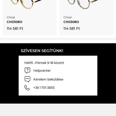
Chloé
Chloé
CH0308O
CH0308O
114 581 Ft
114 581 Ft
SZÍVESEN SEGÍTÜNK!
Hétfő -Péntek 9-18 között
Helpcenter
Kérelem beküldése
+36 1 701 3855