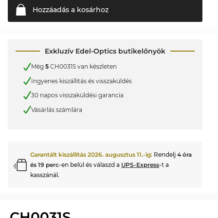
Hozzáadás a
kosárhoz
Exkluzív Edel-Optics butikelőnyök
Még
5
CH0031S van készleten
Ingyenes kiszállítás és visszaküldés
30 napos visszaküldési garancia
Vásárlás számlára
Garantált kiszállítás
2026. augusztus 11.
-ig:
Rendelj
4 óra
és 19 perc
-en belül és válaszd a
UPS-Express
-t a
kasszánál.
CH0031S