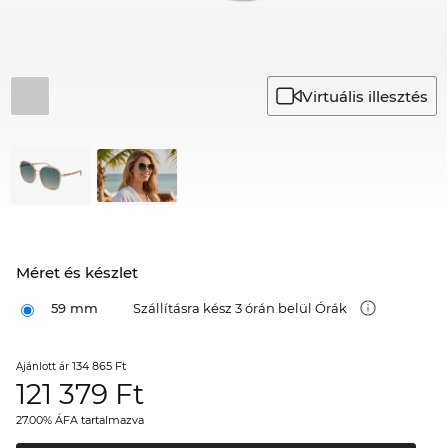
Virtuális illesztés
Méret és készlet
59 mm
Szállításra kész 3 órán belül Órák
134 865 Ft
Ajánlott ár
121 379
Ft
27.00% ÁFA tartalmazva