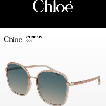
CH0031S
004