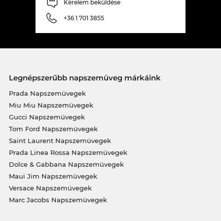
csúcs modellt. Ami más online boltokban a
Kérelem beküldése
kiárusítás, az nálunk egyszerűen a mindennapos
+36 1 701 3855
takarékosság.
Legnépszerűbb napszemüveg márkáink
Prada Napszemüvegek
Miu Miu Napszemüvegek
Gucci Napszemüvegek
Tom Ford Napszemüvegek
Saint Laurent Napszemüvegek
Prada Linea Rossa Napszemüvegek
Dolce & Gabbana Napszemüvegek
Maui Jim Napszemüvegek
Versace Napszemüvegek
Marc Jacobs Napszemüvegek