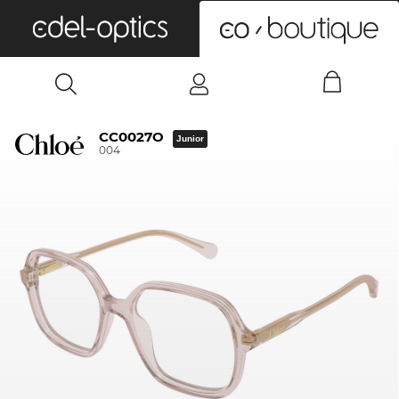
0
CC0027O
Junior
004