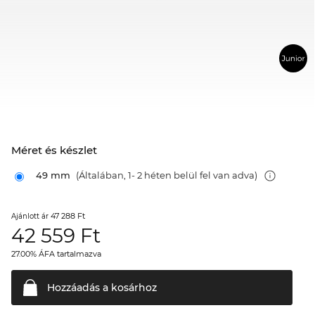
Méret és készlet
49 mm
(Általában, 1- 2 héten belül fel van adva)
47 288 Ft
Ajánlott ár
42 559
Ft
27.00% ÁFA tartalmazva
Hozzáadás a
kosárhoz