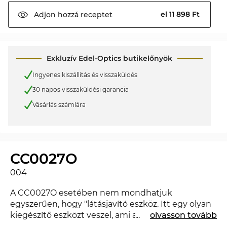
el 11 898 Ft
Adjon hozzá
receptet
Exkluzív Edel-Optics butikelőnyök
Ingyenes kiszállítás és visszaküldés
30 napos visszaküldési garancia
Vásárlás számlára
CC0027O
004
A CC0027O esetében nem mondhatjuk
egyszerűen, hogy "látásjavító eszköz. Itt egy olyan
kiegészítő eszközt veszel, ami a megjelenésedet
...
olvasson tovább
magasabb szintre emeli, és amivel