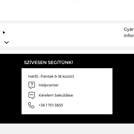
Gyár
info
SZÍVESEN SEGÍTÜNK!
Hétfő -Péntek 9-18 között
Helpcenter
Kérelem beküldése
+36 1 701 3855