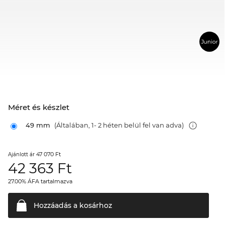
Méret és készlet
49 mm
(Általában, 1- 2 héten belül fel van adva)
47 070 Ft
Ajánlott ár
42 363
Ft
27.00% ÁFA tartalmazva
Hozzáadás a
kosárhoz