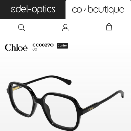
0
CC0027O
Junior
001