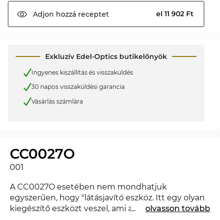
el 11 902 Ft
Adjon hozzá
receptet
Exkluzív Edel-Optics butikelőnyök
Ingyenes kiszállítás és visszaküldés
30 napos visszaküldési garancia
Vásárlás számlára
CC0027O
001
A CC0027O esetében nem mondhatjuk
egyszerűen, hogy "látásjavító eszköz. Itt egy olyan
kiegészítő eszközt veszel, ami a megjelenésedet
...
olvasson tovább
magasabb szintre emeli, és amivel