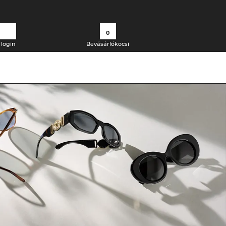
0
login
Bevásárlókocsi