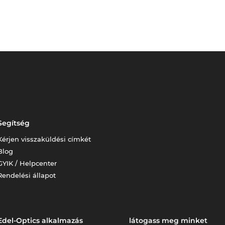
Segítség
Kérjen visszaküldési címkét
Blog
GYIK / Helpcenter
Rendelési állapot
Edel-Optics alkalmazás
látogass meg minket