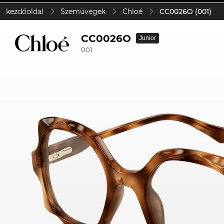
kezdőoldal
Szemüvegek
Chloé
CC0026O (001)
CC0026O
Junior
001