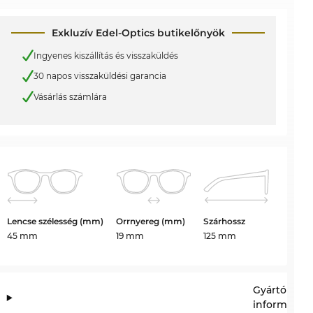
Exkluzív Edel-Optics butikelőnyök
Ingyenes kiszállítás és visszaküldés
30 napos visszaküldési garancia
Vásárlás számlára
Lencse szélesség (mm)
Orrnyereg (mm)
Szárhossz
45 mm
19 mm
125 mm
Gyártói
információ