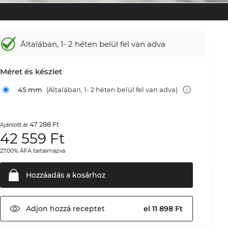
Általában,
1- 2 héten belül fel van adva
Méret és készlet
45 mm
(Általában, 1- 2 héten belül fel van adva)
47 288 Ft
Ajánlott ár
42 559
Ft
27.00% ÁFA tartalmazva
Hozzáadás a
kosárhoz
Adjon hozzá
receptet
el 11 898 Ft