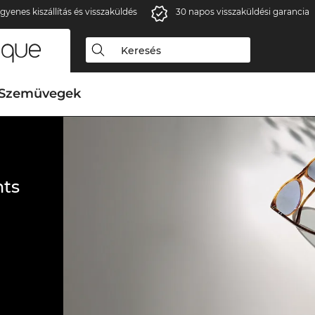
gyenes kiszállítás és visszaküldés
30 napos visszaküldési garancia
Szemüvegek
ts