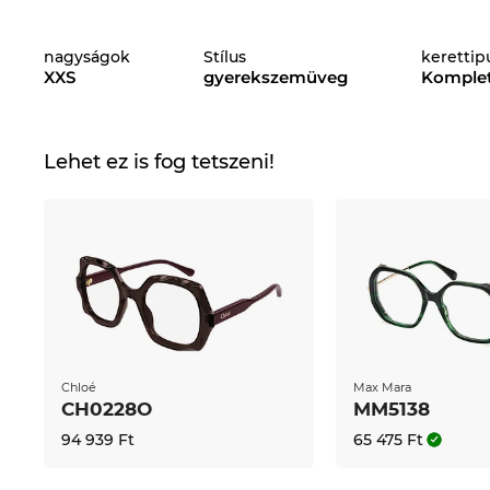
A gyerekszemüvegeknek is illeni kell a viselőjükhö
nagyságok
Stílus
kerettip
kidolgozásával győz meg, stílusa kihangsúlyozza a
XXS
gyerekszemüveg
Komplet
Még ha
Chloé
jelenleg nincs is raktáron, érdemes l
online boltban tartósan alacsonyak az árak. Ilyen 
CC0026O-t.
Lehet ez is fog tetszeni!
Chloé
Max Mara
CH0228O
MM5138
94 939 Ft
65 475 Ft