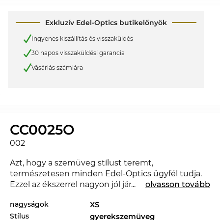
Exkluzív Edel-Optics butikelőnyök
Ingyenes kiszállítás és visszaküldés
30 napos visszaküldési garancia
Vásárlás számlára
CC0025O
002
Azt, hogy a szemüveg stílust teremt,
természetesen minden Edel-Optics ügyfél tudja.
Ezzel az ékszerrel nagyon jól jársz, és jó benyomást
...
olvasson tovább
keltesz az irodában és a szabadidő eltöltésekor is.
nagyságok
XS
Az új
Chloé
segítségével megmutathatod, hogy
Stílus
gyerekszemüveg
haladsz a divattal. Ebben az évszakban a híres