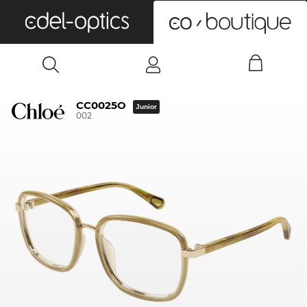
0
CC0025O
Junior
002