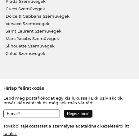
Prada Szemüvegek
Gucci Szemüvegek
Dolce & Gabbana Szemüvegek
Versace Szemüvegek
Saint Laurent Szemüvegek
Marc Jacobs Szemüvegek
Silhouette Szemüvegek
Chloé Szemüvegek
Hírlap feliratkozás
Lepd meg postafiókodat egy kis luxussal! Exkluzív akciók,
privát kiárusítások és még sok más vár rád!
További tájékoztatást a személyes adataidnak kezeléséről
itt
találsz
.