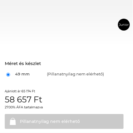
Méret és készlet
49 mm
(Pillanatnyilag nem elérhető)
65 174 Ft
Ajánlott ár
58 657
Ft
27.00% ÁFA tartalmazva
Pillanatnyilag nem
elérhető