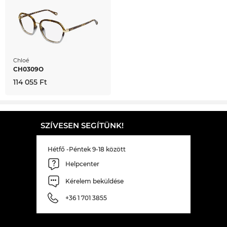
Chloé
CH0309O
114 055 Ft
SZÍVESEN SEGÍTÜNK!
Hétfő -Péntek 9-18 között
Helpcenter
Kérelem beküldése
+36 1 701 3855