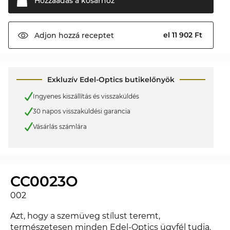
Hozzáadás a
kosárhoz
el 11 902 Ft
Adjon hozzá
receptet
Exkluzív Edel-Optics butikelőnyök
Ingyenes kiszállítás és visszaküldés
30 napos visszaküldési garancia
Vásárlás számlára
CC0023O
002
Azt, hogy a szemüveg stílust teremt,
természetesen minden Edel-Optics ügyfél tudja.