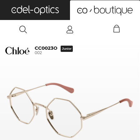
0
CC0023O
Junior
002