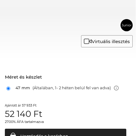
Virtuális illesztés
Méret és készlet
47 mm
(Általában, 1- 2 héten belül fel van adva)
57 933 Ft
Ajánlott ár
52 140
Ft
27.00% ÁFA tartalmazva