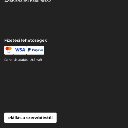
Adatvédelmi beállítások
Fizetési lehetőségek
Banki átutalás, Utánvét
elállás a szerződéstől