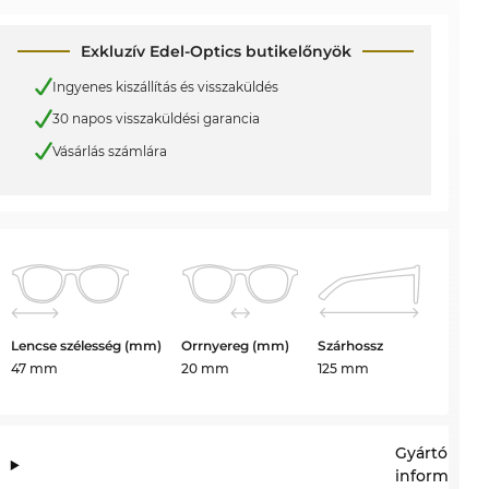
Exkluzív Edel-Optics butikelőnyök
Ingyenes kiszállítás és visszaküldés
30 napos visszaküldési garancia
Vásárlás számlára
Lencse szélesség (mm)
Orrnyereg (mm)
Szárhossz
47 mm
20 mm
125 mm
Gyártói
információ