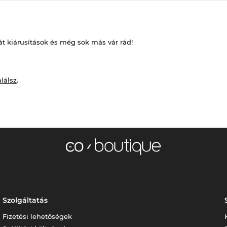
át kiárusítások és még sok más vár rád!
alálsz
.
Szolgáltatás
Fizetési lehetőségek