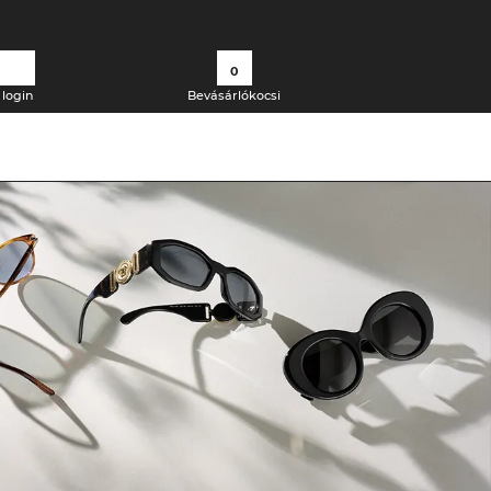
0
login
Bevásárlókocsi