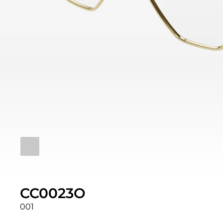
CC0023O
001