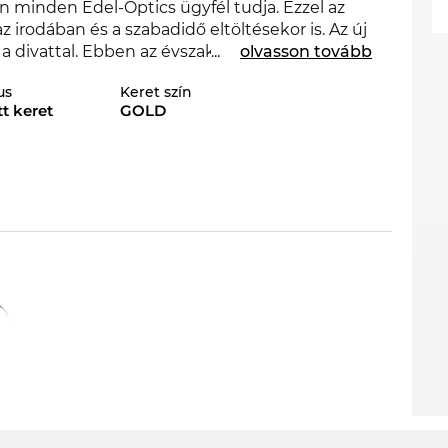
n minden Edel-Optics ügyfél tudja. Ezzel az
z irodában és a szabadidő eltöltésekor is. Az új
 divattal. Ebben az évszakban a híres márka
...
olvasson tovább
O az Edel-Optics online boltban más
us
Keret szín
llekcióiban.
t keret
GOLD
z. Ez a szemüveg keret robusztus
a gyerekszemek sugárzását.A
nemes fém
keret
li könnyedséget ad a megjelenésünknek.
ős, rugalmas és rozsdaálló.
Chloé
hamarosan ismét raktáron lesz. A
rakozási idő alatt. Nálunk az online boltban
táskor sem kaphatod meg a CC0023O-t.