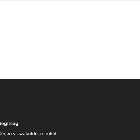
Segítség
Kérjen visszaküldési címkét