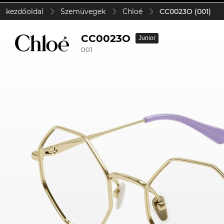
kezdőoldal
Szemüvegek
Chloé
CC0023O (001)
CC0023O
Junior
001