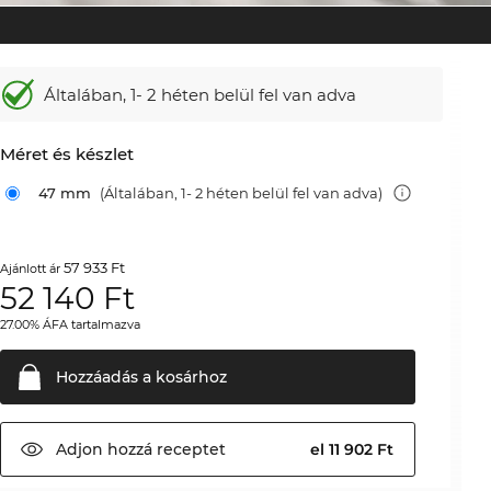
Általában,
1- 2 héten belül fel van adva
Méret és készlet
47 mm
(Általában, 1- 2 héten belül fel van adva)
57 933 Ft
Ajánlott ár
52 140
Ft
27.00% ÁFA tartalmazva
Hozzáadás a
kosárhoz
Adjon hozzá
receptet
el 11 902 Ft