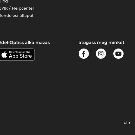
Blog
GYIK / Helpcenter
Rendelési állapot
Edel-Optics alkalmazás
látogass meg minket
fel