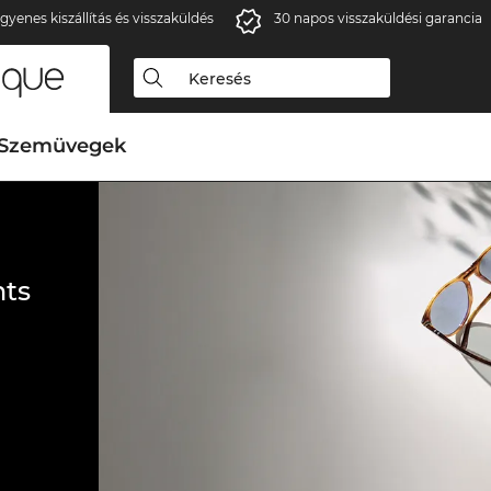
gyenes kiszállítás és visszaküldés
30 napos visszaküldési garancia
Szemüvegek
ts