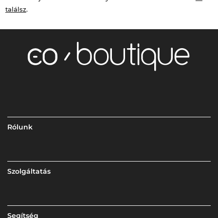
találsz
.
Rólunk
Szolgáltatás
Segítség