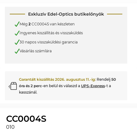
Exkluzív Edel-Optics butikelőnyök
Még
2
CC0004S van készleten
Ingyenes kiszállítás és visszaküldés
30 napos visszaküldési garancia
Vásárlás számlára
Garantált kiszállítás
2026. augusztus 11.
-ig:
Rendelj
50
óra és 2 perc
-en belül és válaszd a
UPS-Express
-t a
kasszánál.
CC0004S
010