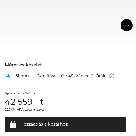
Méret és készlet
51 mm
Szállításra kész 49 órán belül Órák
47 288 Ft
Ajánlott ár
42 559
Ft
27.00% ÁFA tartalmazva
Hozzáadás a
kosárhoz