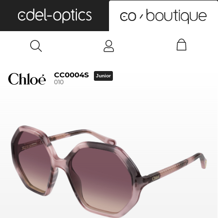
0
CC0004S
Junior
010